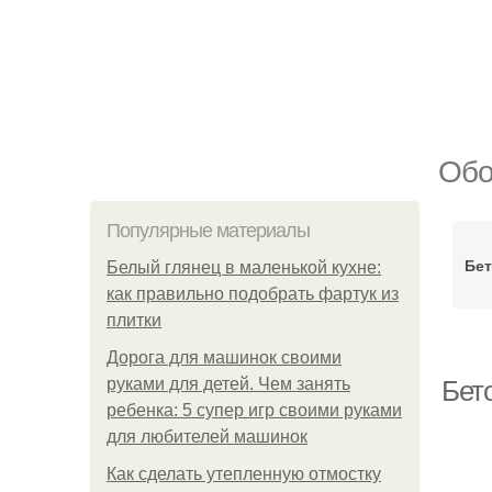
Обо
Популярные материалы
Бет
Белый глянец в маленькой кухне:
как правильно подобрать фартук из
плитки
Дорога для машинок своими
руками для детей. Чем занять
Бето
ребенка: 5 супер игр своими руками
для любителей машинок
Как сделать утепленную отмостку