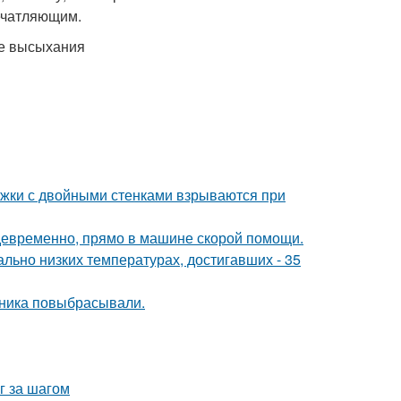
печатляющим.
ле высыхания
ужки с двойными стенками взрываются при
девременно, прямо в машине скорой помощи.
льно низких температурах, достигавших - 35
дника повыбрасывали.
г за шагом