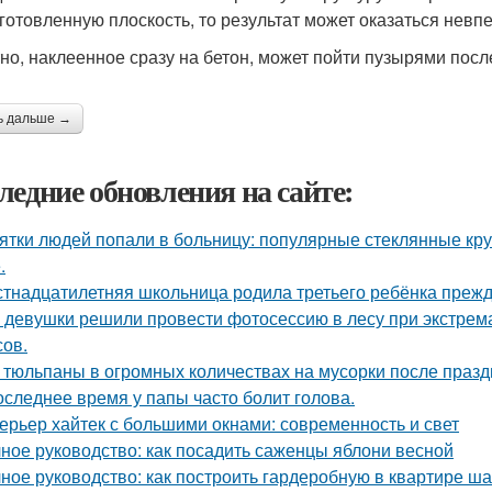
готовленную плоскость, то результат может оказаться нев
но, наклеенное сразу на бетон, может пойти пузырями пос
ь дальше →
ледние обновления на сайте:
ятки людей попали в больницу: популярные стеклянные кр
.
тнадцатилетняя школьница родила третьего ребёнка преж
 девушки решили провести фотосессию в лесу при экстрема
сов.
 тюльпаны в огромных количествах на мусорки после праз
оследнее время у папы часто болит голова.
ерьер хайтек с большими окнами: современность и свет
ное руководство: как посадить саженцы яблони весной
ное руководство: как построить гардеробную в квартире ша