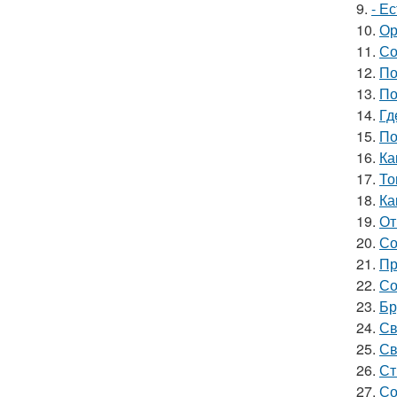
9.
- Е
10.
Ор
11.
Со
12.
По
13.
По
14.
Гд
15.
По
16.
Ка
17.
То
18.
Ка
19.
От
20.
Со
21.
Пр
22.
Со
23.
Бр
24.
Св
25.
Св
26.
Ст
27.
Со