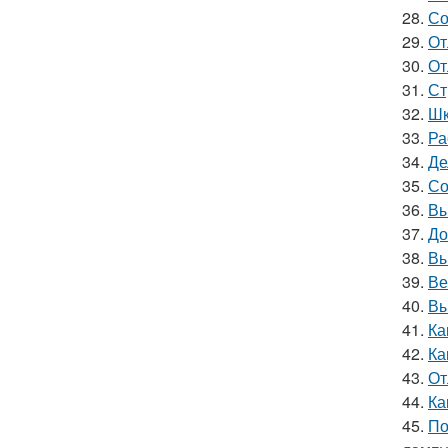
28.
Со
29.
От
30.
От
31.
Ст
32.
Шк
33.
Ра
34.
Де
35.
Со
36.
Вы
37.
До
38.
Вы
39.
Ве
40.
Вы
41.
Ка
42.
Ка
43.
От
44.
Ка
45.
По