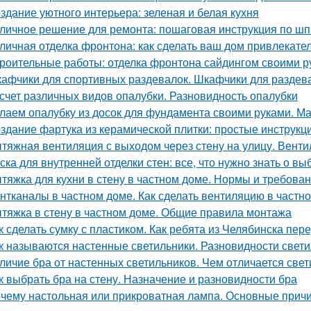
здание уютного интерьера: зеленая и белая кухня
личное решение для ремонта: пошаговая инструкция по шп
личная отделка фронтона: как сделать ваш дом привлекат
роительные работы: отделка фронтона сайдингом своими р
афчики для спортивных раздевалок. Шкафчики для раздев
счет различных видов опалубки. Разновидность опалубки
лаем опалубку из досок для фундамента своими руками. М
здание фартука из керамической плитки: простые инструк
тяжная вентиляция с выходом через стену на улицу. Венти
ска для внутренней отделки стен: все, что нужно знать о вы
тяжка для кухни в стену в частном доме. Нормы и требов
нтканалы в частном доме. Как сделать вентиляцию в частн
тяжка в стену в частном доме. Общие правила монтажа
к сделать сумку с пластиком. Как ребята из Челябинска пе
к называются настенные светильники. Разновидности свети
личие бра от настенных светильников. Чем отличается свет
к выбрать бра на стену. Назначение и разновидности бра
чему настольная или прикроватная лампа. Основные причи