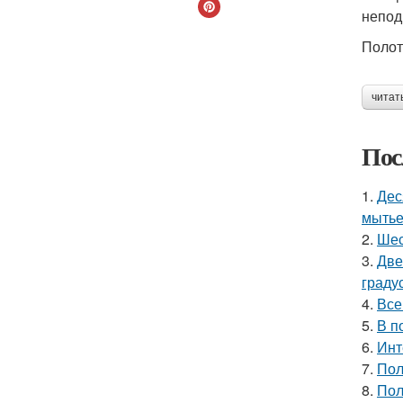
непод
Полот
читат
Пос
1.
Дес
мытье
2.
Шес
3.
Две
граду
4.
Все
5.
В п
6.
Инт
7.
Пол
8.
Пол