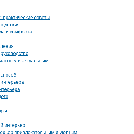
 практические советы
ледствия
пла и комфорта
пления
 руководство
стильным и актуальным
 способ
 интерьера
интерьера
щего
иры
ый интерьер
интерьер привлекательным и уютным