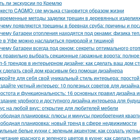
сть ли экскурсии по Кремлю
кестр CAGMO: где музыка становится образом жизни
временные методы заделки трещин в деревянных изделиях:
чему появляются трещины в бревнах сруба: причины и пос
чему батареи отопления находятся под окнами: физика те
е в Уфе можно насладиться природой и тишиной
чему батареи всегда под окном: секреты оптимального ото
к правильно выбрать секционные гаражные ворота: полное
п-5 трендов в интерьерном дизайне: как сделать ваш дом 
к сделать свой дом красивым без помощи дизайнера
кройте для себя свой уникальный стиль интерьера: простой
здайте уютный интерьер: 10 полезных советов для дизайна
остота и функциональность: 16 основных правил дизайна 
здание удобного и доступного дизайна интерьера для буду
ус на любой вкус: открытие для любителей мебели
ободная планировка: плюсы и минусы приобретения кварт
ободная планировка: новый тренд в сфере недвижимости
ильные белые кухни с зеленым акцентом: как создать уютн
четание красного и зеленого цветов в кухне: как сделать 