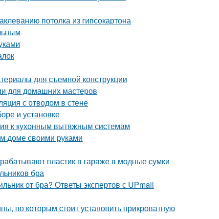
аклеванию потолка из гипсокартона
ельным
уками
алок
атериалы для съемной конструкции
ции для домашних мастеров
ляция с отводом в стене
боре и установке
ания к кухонным вытяжным системам
ом доме своими руками
рерабатывают пластик в гараже в модные сумки
льников бра
ильник от бра? Ответы экспертов с UPmall
ны, по которым стоит установить прикроватную