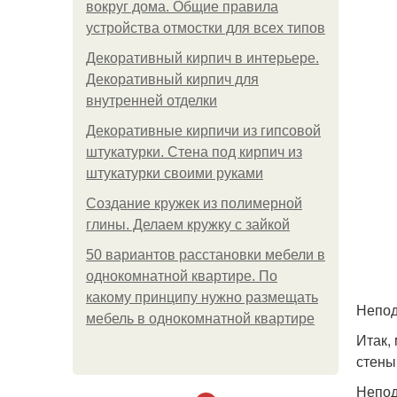
вокруг дома. Общие правила
устройства отмостки для всех типов
Декоративный кирпич в интерьере.
Декоративный кирпич для
внутренней отделки
Декоративные кирпичи из гипсовой
штукатурки. Стена под кирпич из
штукатурки своими руками
Создание кружек из полимерной
глины. Делаем кружку с зайкой
50 вариантов расстановки мебели в
однокомнатной квартире. По
какому принципу нужно размещать
Непод
мебель в однокомнатной квартире
Итак,
стены
Непод