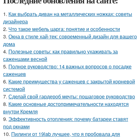
Последние обновления на сайте:
1.
Как выбрать диван на металлических ножках: советы
дизайнера
2.
Что такое мебель царга: понятие и особенности
3.
Окна в стиле хай-тек: современный дизайн для вашего
дома
4.
Полезные советы: как правильно ухаживать за
саженцами весной
5.
Полное руководство: 14 важных вопросов о посадке
саженцев
6.
Какие преимущества у саженцев с закрытой корневой
системой
7.
Сделай свой гардероб мечты: пошаговое руководство
8.
Какие основные достопримечательности находятся
внутри Кремля
9.
Эффективность отопления: почему батареи ставят
под окнами
10.
Пилинги от 19lab лучшее, что я пробовала для