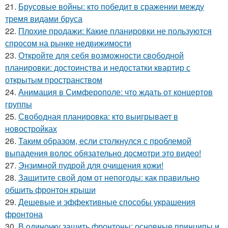
21.
Брусовые войны: кто победит в сражении между
тремя видами бруса
22.
Плохие продажи: Какие планировки не пользуются
спросом на рынке недвижимости
23.
Откройте для себя возможности свободной
планировки: достоинства и недостатки квартир с
открытым пространством
24.
Анимация в Симферополе: что ждать от концертов
группы
25.
Свободная планировка: кто выигрывает в
новостройках
26.
Таким образом, если столкнулся с проблемой
выпадения волос обязательно досмотри это видео!
27.
Энзимной пудрой для очищения кожи!
28.
Защитите свой дом от непогоды: как правильно
обшить фронтон крыши
29.
Дешевые и эффективные способы украшения
фронтона
30.
В одиночку зашить фронтоны: основные принципы и