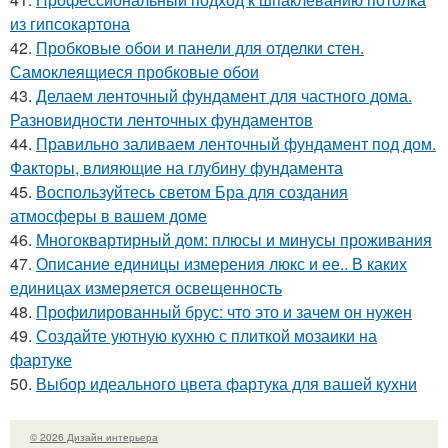
из гипсокартона
42.
Пробковые обои и панели для отделки стен.
Самоклеящиеся пробковые обои
43.
Делаем ленточный фундамент для частного дома.
Разновидности ленточных фундаментов
44.
Правильно заливаем ленточный фундамент под дом.
Факторы, влияющие на глубину фундамента
45.
Воспользуйтесь светом Бра для создания
атмосферы в вашем доме
46.
Многоквартирный дом: плюсы и минусы проживания
47.
Описание единицы измерения люкс и ее.. В каких
единицах измеряется освещенность
48.
Профилированный брус: что это и зачем он нужен
49.
Создайте уютную кухню с плиткой мозаики на
фартуке
50.
Выбор идеального цвета фартука для вашей кухни
© 2026 Дизайн интерьера