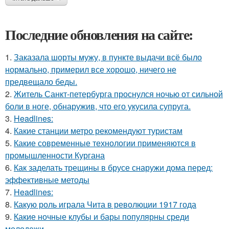
Последние обновления на сайте:
1.
Заказала шорты мужу, в пункте выдачи всё было
нормально, примерил все хорошо, ничего не
предвещало беды.
2.
Житель Санкт-петербурга проснулся ночью от сильной
боли в ноге, обнаружив, что его укусила супруга.
3.
Headlines:
4.
Какие станции метро рекомендуют туристам
5.
Какие современные технологии применяются в
промышленности Кургана
6.
Как заделать трещины в брусе снаружи дома перед:
эффективные методы
7.
Headlines:
8.
Какую роль играла Чита в революции 1917 года
9.
Какие ночные клубы и бары популярны среди
молодежи