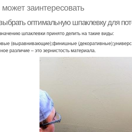
 может заинтересовать
 выбрать оптимальную шпаклевку для пото
значению шпаклевки принято делить на такие виды:
овые (выравнивающие);финишные (декоративные);универс
ное различие – это зернистость материала.