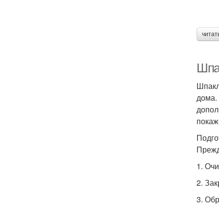
читат
Шпа
Шпакл
дома.
допол
покаж
Подго
Прежд
1. Оч
2. За
3. Об