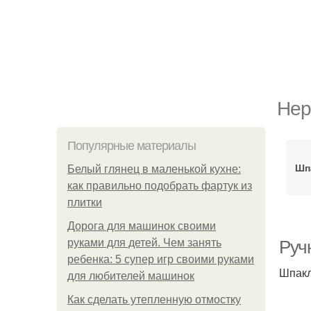
Нер
Популярные материалы
Шп
Белый глянец в маленькой кухне:
как правильно подобрать фартук из
плитки
Дорога для машинок своими
руками для детей. Чем занять
Руч
ребенка: 5 супер игр своими руками
Шпакл
для любителей машинок
Как сделать утепленную отмостку