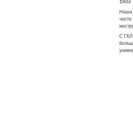
Без 
Наша 
часто
инстр
С ГКЛ
больш
униве