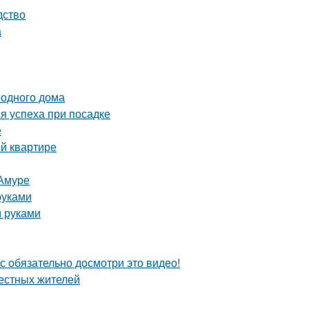
дство
а
родного дома
я успеха при посадке
е
й квартире
-Амуре
руками
и руками
с обязательно досмотри это видео!
местных жителей