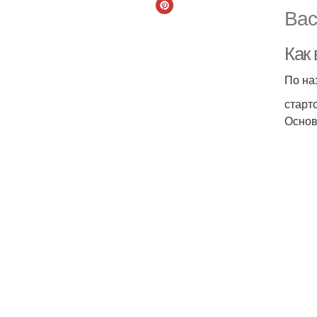
Вас
Как
По на
старт
Основ