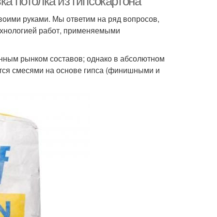
ка потолка из гипсокартона
оими руками. Мы ответим на ряд вопросов,
ехнологией работ, применяемыми
нным рынком составов; однако в абсолютном
тся смесями на основе гипса (финишными и