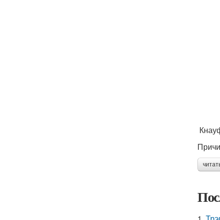
Кнау
Причи
читат
Пос
1.
Трэ