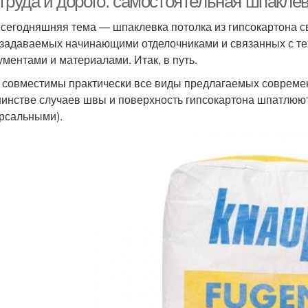
труда и дорого: самостоятельная шпаклев
сегодняшняя тема — шпаклевка потолка из гипсокартона св
 задаваемых начинающими отделочниками и связанных с т
ументами и материалами. Итак, в путь.
 совместимы практически все виды предлагаемых совреме
инстве случаев швы и поверхность гипсокартона шпатлюю
рсальными).