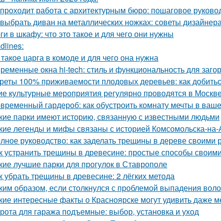
 проходит работа с архитектурным бюро: пошаговое руково
 выбрать диван на металлических ножках: советы дизайнер
ги в шкафу: что это такое и для чего они нужны
dlines:
 такое царга в комоде и для чего она нужна
ременные окна hi-tech: стиль и функциональность для заго
реты 100% приживаемости плодовых деревьев: как добитьс
ие культурные мероприятия регулярно проводятся в Москв
временный гардероб: как обустроить комнату мечты в ваше
кие парки имеют историю, связанную с известными людьми
кие легенды и мифы связаны с историей Комсомольска-на
лное руководство: как заделать трещины в дереве своими 
к устранить трещины в древесине: простые способы своим
кие лучшие парки для прогулок в Ставрополе
к убрать трещины в древесине: 2 лёгких метода
ким образом, если столкнулся с проблемой выпадения воло
кие интересные факты о Красноярске могут удивить даже 
рота для гаража подъемные: выбор, установка и уход