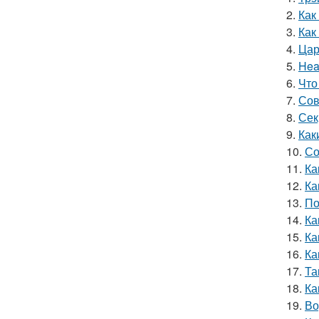
2.
Как
3.
Как
4.
Цар
5.
Hea
6.
Что
7.
Сов
8.
Сек
9.
Как
10.
Со
11.
Ка
12.
Ка
13.
По
14.
Ка
15.
Ка
16.
Ка
17.
Та
18.
Ка
19.
Во