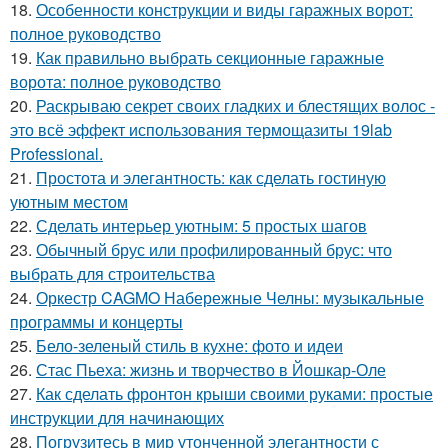
18.
Особенности конструкции и виды гаражных ворот:
полное руководство
19.
Как правильно выбрать секционные гаражные
ворота: полное руководство
20.
Раскрываю секрет своих гладких и блестящих волос -
это всё эффект использования термощазиты 19lab
Professional.
21.
Простота и элегантность: как сделать гостиную
уютным местом
22.
Сделать интерьер уютным: 5 простых шагов
23.
Обычный брус или профилированный брус: что
выбрать для строительства
24.
Оркестр CAGMO Набережные Челны: музыкальные
программы и концерты
25.
Бело-зеленый стиль в кухне: фото и идеи
26.
Стас Пьеха: жизнь и творчество в Йошкар-Оле
27.
Как сделать фронтон крыши своими руками: простые
инструкции для начинающих
28.
Погрузитесь в мир утонченной элегантности с