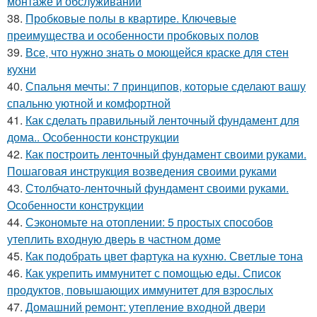
монтаже и обслуживании
38.
Пробковые полы в квартире. Ключевые
преимущества и особенности пробковых полов
39.
Все, что нужно знать о моющейся краске для стен
кухни
40.
Спальня мечты: 7 принципов, которые сделают вашу
спальню уютной и комфортной
41.
Как сделать правильный ленточный фундамент для
дома.. Особенности конструкции
42.
Как построить ленточный фундамент своими руками.
Пошаговая инструкция возведения своими руками
43.
Столбчато-ленточный фундамент своими руками.
Особенности конструкции
44.
Сэкономьте на отоплении: 5 простых способов
утеплить входную дверь в частном доме
45.
Как подобрать цвет фартука на кухню. Светлые тона
46.
Как укрепить иммунитет с помощью еды. Список
продуктов, повышающих иммунитет для взрослых
47.
Домашний ремонт: утепление входной двери