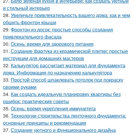
27.
Бело зеленая кухня в интерьере: как создать уютный
и стильный интерьер
28.
Увеличьте привлекательность вашего дома: как и чем
обшить фронтон крыши
29.
Фронтон из досок: простые способы создания
привлекательного фасада
30.
Осень: время для здорового питания
31.
Создание фартука из керамической плитки: простые
инструкции для домашних мастеров
32.
Калькулятор рассчитает материал для фундамента
дома. Информация по назначению калькулятора
33.
Простой способ шпаклевать потолок под покраску
своими руками
34.
Как создать идеальную планировку квартиры без
ошибок: практические советы
35.
Осень: время укрепления иммунитета
36.
Технологии строительства ленточного фундамента:
основные принципы и рекомендации
37.
Создание уютного и функционального дизайна