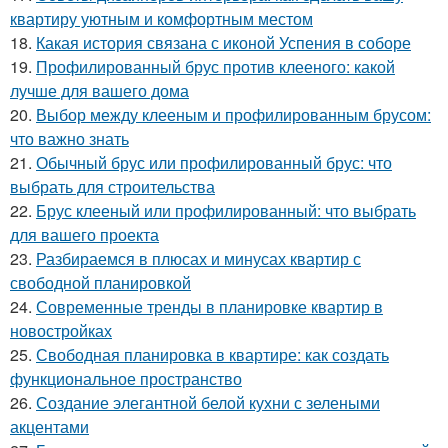
квартиру уютным и комфортным местом
18.
Какая история связана с иконой Успения в соборе
19.
Профилированный брус против клееного: какой
лучше для вашего дома
20.
Выбор между клееным и профилированным брусом:
что важно знать
21.
Обычный брус или профилированный брус: что
выбрать для строительства
22.
Брус клееный или профилированный: что выбрать
для вашего проекта
23.
Разбираемся в плюсах и минусах квартир с
свободной планировкой
24.
Современные тренды в планировке квартир в
новостройках
25.
Свободная планировка в квартире: как создать
функциональное пространство
26.
Создание элегантной белой кухни с зелеными
акцентами