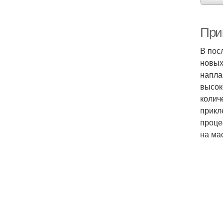
При
В пос
новых
напла
высок
колич
прикл
проце
на ма