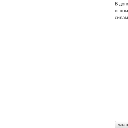
В доп
вспом
силам
читат