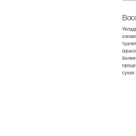
Восс
Уклад
ознак
туале
(крас
более
проце
сухих