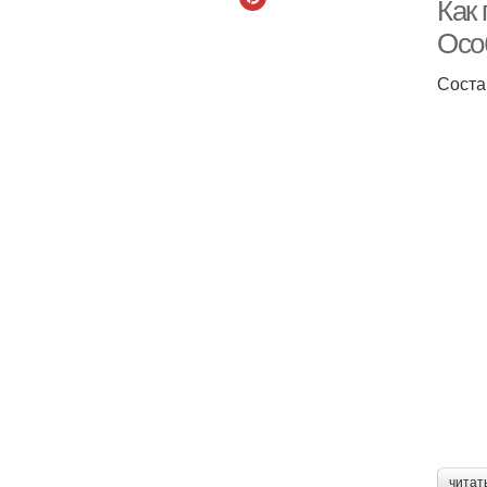
Как 
Осо
Соста
читат