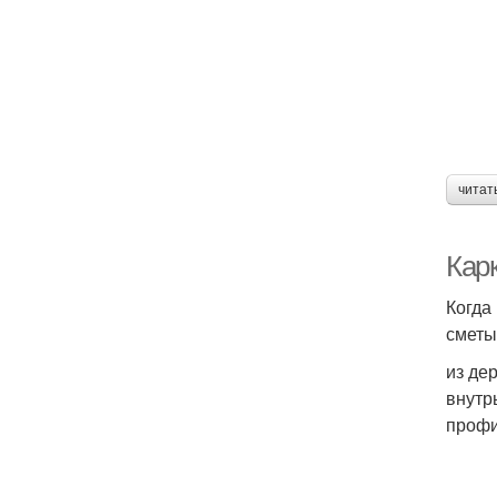
читат
Кар
Когда
сметы
из де
внутр
профи