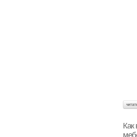
читат
Как
меб