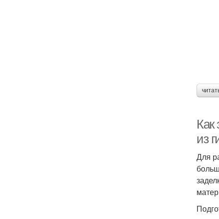
читат
Как 
из г
Для р
больш
задел
матер
Подго