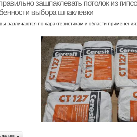
материалы
утепления
мета
правильно зашпаклевать потолок из гипсо
бенности выбора шпаклевки
вы различаются по характеристикам и области применения
Утеплительный
Материал для
О
материал
увеличения
ь дальше →