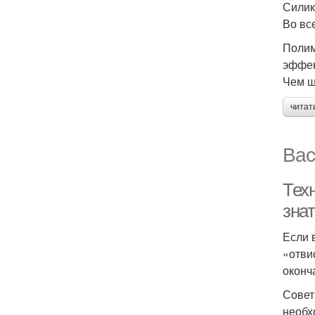
Силик
Во вс
Полим
эффек
Чем ш
читат
Вас
Тех
знат
Если 
«отви
оконч
Совет
необх