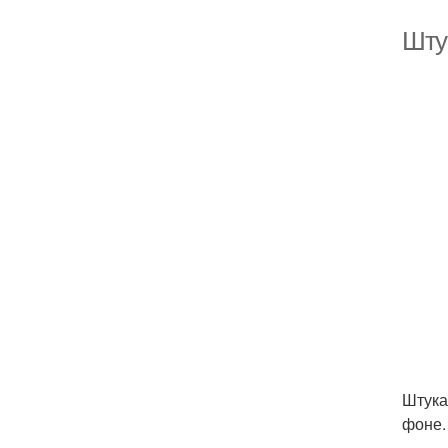
Шту
Штука
фоне.