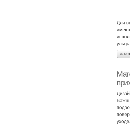
Для в
имеют
испол
ультр
читат
Мат
при
Дизай
Важны
подве
повер
уходе