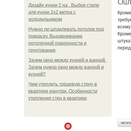
Ошт
Дизайн кухни 2 на . Выбор стиля
Кроме
для кухни 2х2 метра с
требу
холодильником
всему
Нужно ли шпаклевать потолок под
Кроме
покраску. Выравнивание
штука
потолочной поверхности и
перед
грунтование
Зачем окно между кухней и ванной.
Зачем нужно окно между ванной и
кухней?
Чем утеплить торцевую стену в
квартире изнутри. Особенности
утепления стен в квартире
читат