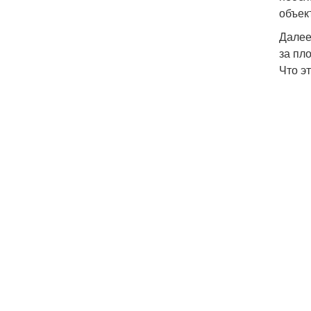
объек
Далее
за пл
Что эт