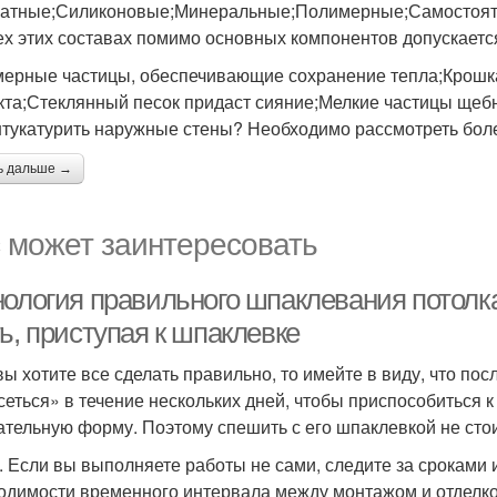
атные;Силиконовые;Минеральные;Полимерные;Самостояте
ех этих составах помимо основных компонентов допускаетс
ерные частицы, обеспечивающие сохранение тепла;Крошка 
та;Стеклянный песок придаст сияние;Мелкие частицы щебн
тукатурить наружные стены? Необходимо рассмотреть боле
ь дальше →
 может заинтересовать
нология правильного шпаклевания потолка
ь, приступая к шпаклевке
вы хотите все сделать правильно, то имейте в виду, что по
сеться» в течение нескольких дней, чтобы приспособиться 
ательную форму. Поэтому спешить с его шпаклевкой не стои
. Если вы выполняете работы не сами, следите за сроками 
одимости временного интервала между монтажом и отделкой