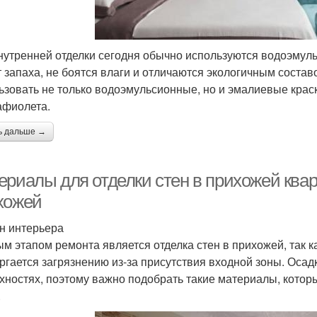
нутренней отделки сегодня обычно используются водоэмуль
 запаха, не боятся влаги и отличаются экологичным соста
ьзовать не только водоэмульсионные, но и эмалиевые краск
афиолета.
ь дальше →
ериалы для отделки стен в прихожей квар
хожей
н интерьера
м этапом ремонта является отделка стен в прихожей, так 
ргается загрязнению из-за присутствия входной зоны. Осадк
хностях, поэтому важно подобрать такие материалы, котор
.