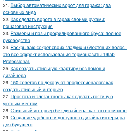
21.
Выбор автоматических ворот для гаража: два
основных вида
22.
Как сделать ворота в гараж своими руками:
пошаговая инструкция
23.
Размеры и пазы профилированного бруса: полное
руководство
24.
Раскрываю секрет своих гладких и блестящих волос -
это всё эффект использования термощазиты 19lab
Professional.
25.
Как создать стильную квартиру без помощи
дизайнера
26.
150 советов по декору от профессионалов: как
создать стильный интерьер
27.
Простота и элегантность: как сделать гостиную
уютным местом
28.
Стильный интерьер без дизайнера: как это возможно
29.
Создание удобного и доступного дизайна интерьера
для будущего