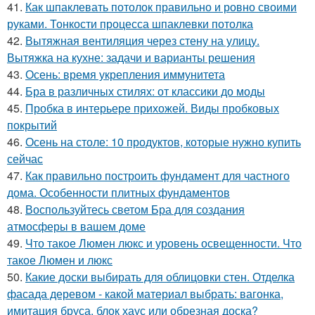
41.
Как шпаклевать потолок правильно и ровно своими
руками. Тонкости процесса шпаклевки потолка
42.
Вытяжная вентиляция через стену на улицу.
Вытяжка на кухне: задачи и варианты решения
43.
Осень: время укрепления иммунитета
44.
Бра в различных стилях: от классики до моды
45.
Пробка в интерьере прихожей. Виды пробковых
покрытий
46.
Осень на столе: 10 продуктов, которые нужно купить
сейчас
47.
Как правильно построить фундамент для частного
дома. Особенности плитных фундаментов
48.
Воспользуйтесь светом Бра для создания
атмосферы в вашем доме
49.
Что такое Люмен люкс и уровень освещенности. Что
такое Люмен и люкс
50.
Какие доски выбирать для облицовки стен. Отделка
фасада деревом - какой материал выбрать: вагонка,
имитация бруса, блок хаус или обрезная доска?