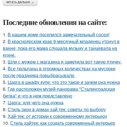
читать дальше →
Последние обновления на сайте:
1.
В нашем доме поселился замечательный сосед!
2.
В красноярском крае 9-месячный младенец утонул в
ванне, пока его мама слушала музыку и танцевала на
кухне.
3.
Шли с мужем с магазина я заметила вот такую птичку.
4.
Все тюльпаны в огромных количествах на мусорки
после праздника повыбрасывали.
5.
Царга в шкафу купе: что это такое и зачем она нужна
6.
Где расположен музей-панорама "Сталинградская
битва" и что в нем представлено
7.
Царга: для чего она нужна
8.
Стиль окон в домах хай тек: советы по выбору
9.
Хай-тек: от истории к современному интерьеру
10.
Стиль хайтек: как создать современный интерьер