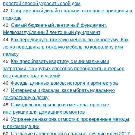
простой способ украсить свой дом
42.
Современный дизайн спальни: основные принципы и
подходы
43.
Самый бюджетный ленточный фундамент.
Мелкозаглубленный ленточный фундамент
44.
Как передвинуть тяжелую мебель по линолеуму. Как
легко передвигать тяжелую мебель по ковролину или
паласу
45.
Как преобразить квартиру с минимальными
затратами. 15 крутых способов преобразить интерьер
без лишних трат и усилий
46.
Фасады длинных домов: история и архитектура
47.
Интерьеры и фасады: как выбрать идеальную
декоративную доску
48.
Самодельное крыльцо из металла: простые
инструкции для домашних ремонтов
49.
Устранение наклона отмостки: проверенные методы
и рекомендации
50.
Создание гардеробной в спальне: лучшие идеи 2017