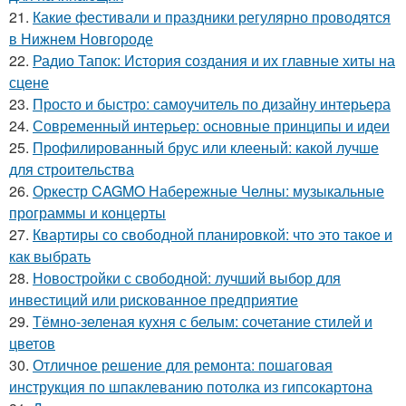
21.
Какие фестивали и праздники регулярно проводятся
в Нижнем Новгороде
22.
Радио Тапок: История создания и их главные хиты на
сцене
23.
Просто и быстро: самоучитель по дизайну интерьера
24.
Современный интерьер: основные принципы и идеи
25.
Профилированный брус или клееный: какой лучше
для строительства
26.
Оркестр CAGMO Набережные Челны: музыкальные
программы и концерты
27.
Квартиры со свободной планировкой: что это такое и
как выбрать
28.
Новостройки с свободной: лучший выбор для
инвестиций или рискованное предприятие
29.
Тёмно-зеленая кухня с белым: сочетание стилей и
цветов
30.
Отличное решение для ремонта: пошаговая
инструкция по шпаклеванию потолка из гипсокартона