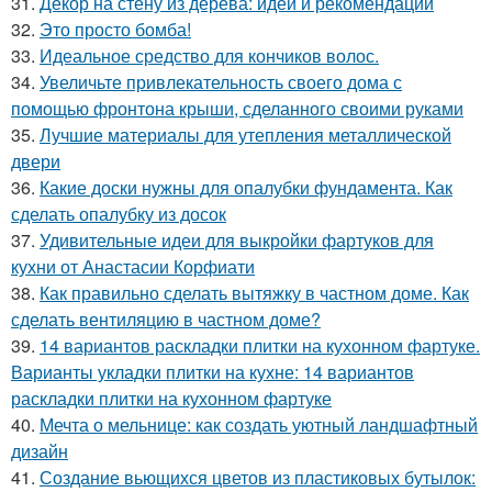
31.
Декор на стену из дерева: идеи и рекомендации
32.
Это просто бомба!
33.
Идеальное средство для кончиков волос.
34.
Увеличьте привлекательность своего дома с
помощью фронтона крыши, сделанного своими руками
35.
Лучшие материалы для утепления металлической
двери
36.
Какие доски нужны для опалубки фундамента. Как
сделать опалубку из досок
37.
Удивительные идеи для выкройки фартуков для
кухни от Анастасии Корфиати
38.
Как правильно сделать вытяжку в частном доме. Как
сделать вентиляцию в частном доме?
39.
14 вариантов раскладки плитки на кухонном фартуке.
Варианты укладки плитки на кухне: 14 вариантов
раскладки плитки на кухонном фартуке
40.
Мечта о мельнице: как создать уютный ландшафтный
дизайн
41.
Создание вьющихся цветов из пластиковых бутылок: