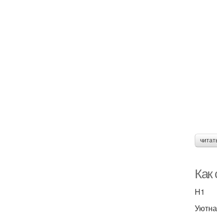
читат
Как
H1
Уютна