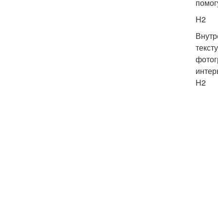
помог
H2
Внутр
текст
фотог
интер
H2