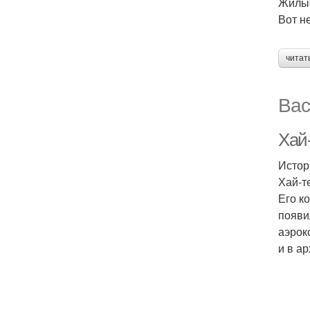
Жилы
Вот н
читат
Вас
Хай-
Истор
Хай-т
Его к
появи
аэрок
и в а