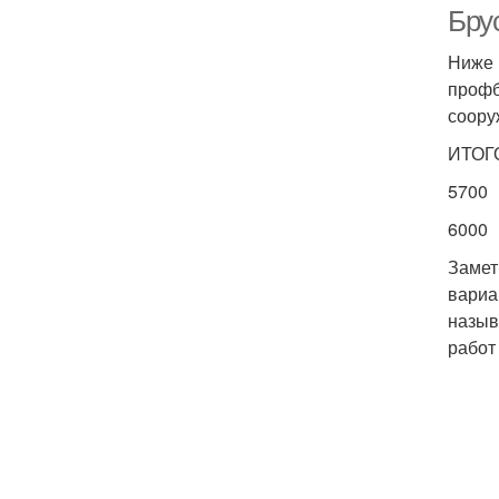
Бру
Ниже 
профб
соору
ИТОГО
5700
6000
Замет
вариа
назыв
работ 