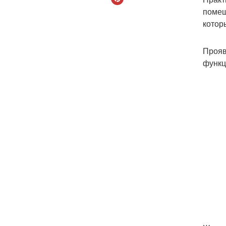
помещ
котор
Прояв
функц