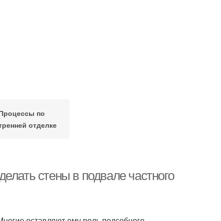
Процессы по
тренней отделке
елать стены в подвале частного
Многие оставляют ему роль подсобного