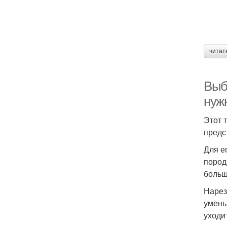
читат
Выб
нуж
Этот 
предс
Для е
пород
больш
Нарез
умень
уходи