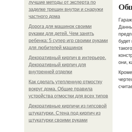
лучшие методы от эксперта по
Обш
заделке трещин внутри и снаружи
частного дома
Гараж
Данны
Дорога для машинок своими
предп
руками для детей. Чем занять
будет
ребенка: 5 супер игр своими руками
таког
для любителей машинок
конст
Декоративный кирпич в интерьере.
они, к
Декоративный кирпич для
Кроме
внутренней отделки
черте
Как сделать утепленную отмостку
счита
вокруг дома. Общие правила
устройства отмостки для всех типов
Декоративные кирпичи из гипсовой
штукатурки. Стена под кирпич из
штукатурки своими руками