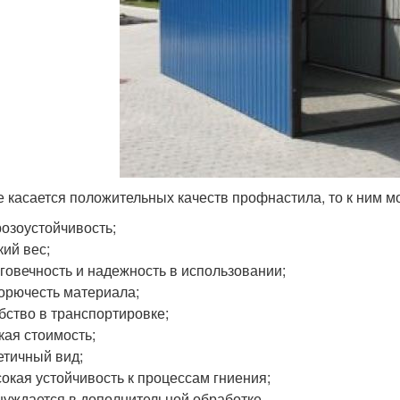
е касается положительных качеств профнастила, то к ним м
озоустойчивость;
кий вес;
говечность и надежность в использовании;
орючесть материала;
бство в транспортировке;
кая стоимость;
етичный вид;
окая устойчивость к процессам гниения;
нуждается в дополнительной обработке.