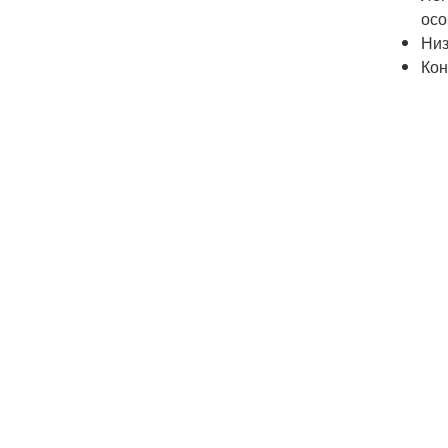
осо
Низ
Кон