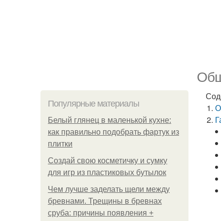
Обш
Сод
Популярные материалы
О
Г
Белый глянец в маленькой кухне:
как правильно подобрать фартук из
плитки
Создай свою косметичку и сумку
для игр из пластиковых бутылок
Чем лучше заделать щели между
бревнами. Трещины в бревнах
сруба: причины появления +