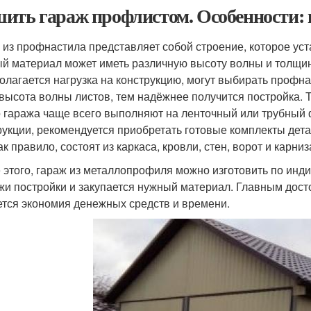
ить гараж профлистом. Особенности:
 из профнастила представляет собой строение, которое ус
й материал может иметь различную высоту волны и толщину,
олагается нагрузка на конструкцию, могут выбирать профна
 высота волны листов, тем надёжнее получится постройка. 
о гаража чаще всего выполняют на ленточный или трубный 
рукции, рекомендуется приобретать готовые комплекты детал
ак правило, состоят из каркаса, кровли, стен, ворот и карниз
 этого, гараж из металлопрофиля можно изготовить по инди
жи постройки и закупается нужный материал. Главным дост
ется экономия денежных средств и времени.