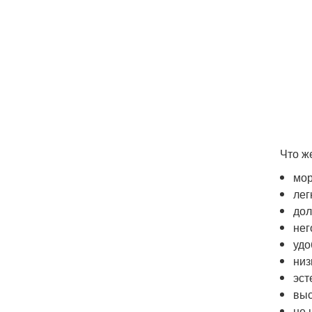
Что ж
мор
лег
дол
нег
удо
низ
эст
выс
не 