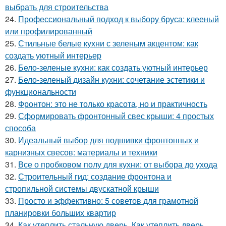
выбрать для строительства
24.
Профессиональный подход к выбору бруса: клееный
или профилированный
25.
Стильные белые кухни с зеленым акцентом: как
создать уютный интерьер
26.
Бело-зеленые кухни: как создать уютный интерьер
27.
Бело-зеленый дизайн кухни: сочетание эстетики и
функциональности
28.
Фронтон: это не только красота, но и практичность
29.
Сформировать фронтонный свес крыши: 4 простых
способа
30.
Идеальный выбор для подшивки фронтонных и
карнизных свесов: материалы и техники
31.
Все о пробковом полу для кухни: от выбора до ухода
32.
Строительный гид: создание фронтона и
стропильной системы двускатной крыши
33.
Просто и эффективно: 5 советов для грамотной
планировки больших квартир
34.
Как утеплить стальную дверь. Как утеплить дверь