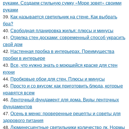
руками. Создаем стильную сумку «Море зовет» своими
руками
39.
Как называется светильник на стене. Как выбрать
бра?
40.
Свободная планировка жилья: плюсы и минусы
41.
Отделка стен досками: современный способ украсить
свой дом
42.
Настенная пробка в интерьерах. Преимущества
пробки в интерьере
43.
Все, что нужно знать о моющейся краске для стен
кухни
44.
Пробковые обои для стен. Плюсы и минусы
45.
Просто и со вкусом: как приготовить блюда, которые
нравятся всем
46.
Ленточный фундамент для дома. Виды ленточных
фундаментов
47.
Осень в меню: проверенные рецепты и советы для
здорового питания
48.
Люминесцентные светильники количество лк. Нормы