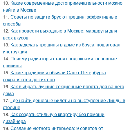
10.
Какие современные достопримечательности можно
найти в Москве
11.
Советы по защите брус от трещин: эффективные
способы
12.
Как провести выходные в Москве: маршруты для
всех вкусов
13.
Как заделать трещины в доме из бруса: пошаговая
инструкция
14.
Почему радиаторы ставят под окнами: основные
причины
15.
Какие традиции и обычаи Санкт-Петербурга
сохраняются до сих пор
16.
Как выбрать лучшие секционные ворота для вашего
дома
17.
Где найти дешевые билеты на выступление Линды в
столице
18.
Как создать стильную квартиру без помощи
дизайнера
19.
Создание уютного интерьера: 9 советов от