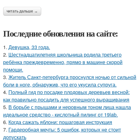
читать дальше →
Последние обновления на сайте:
1.
Девушка, 33 года.
2.
Шестнадцатилетняя школьница родила третьего
ребёнка преждевременно, прямо в машине скорой
помощи.
3.
Житель Санкт-петербурга проснулся ночью от сильной
боли в ноге, обнаружив, что его укусила супруга.
4.
Полный гид по посадке плодовых деревьев весной:
как правильно посадить для успешного выращивания
5.
В борьбе с прыщами и неровным тоном лица нашла
идеальное средство - кислотный пилинг от 19lab.
6.
Когда сажать яблони: пошаговая инструкция
7.
Гардеробная мечты: 5 ошибок, которых не стоит
допускать