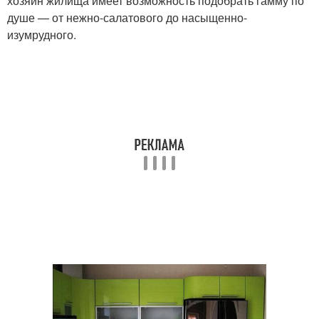
хозяин жилища имеет возможность подобрать гамму по
душе — от нежно-салатового до насыщенно-
изумрудного.