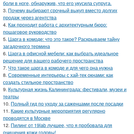
боли в ноге, обнаружив, что его укусила супруга.
3.
Почему выбирают срочный выкуп вместо долгих
продаж через агентства
4.
Как проходит работа с архитектурным бюро:
пошаговое руководство
5.
Царга в комоде: что это такое? Раскрываем тайну
загадочного термина
6.
Царга в офисной мебели: как выбрать идеальное
решение для вашего рабочего пространства
7.
Что такое царга в комоде и для чего она нужна
8.
Современные интерьеры с хай-тек окнами: как
создать стильное пространство
9.
Культурная жизнь Калининграда: фестивали, музеи и
театры
10.
Полный гид по уходу за саженцами после посадки
11.
Какие культурные мероприятия регулярно
проводятся в Москве
12.
Пилинг от 19lab лучшее, что я пробовала для
очищения кожи головы!