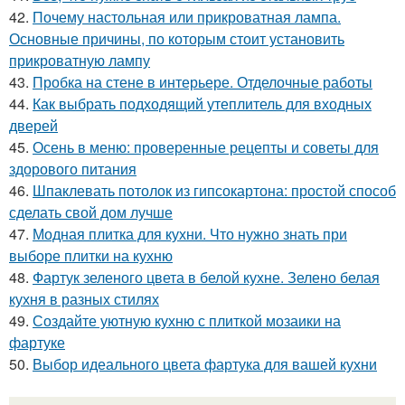
42.
Почему настольная или прикроватная лампа.
Основные причины, по которым стоит установить
прикроватную лампу
43.
Пробка на стене в интерьере. Отделочные работы
44.
Как выбрать подходящий утеплитель для входных
дверей
45.
Осень в меню: проверенные рецепты и советы для
здорового питания
46.
Шпаклевать потолок из гипсокартона: простой способ
сделать свой дом лучше
47.
Модная плитка для кухни. Что нужно знать при
выборе плитки на кухню
48.
Фартук зеленого цвета в белой кухне. Зелено белая
кухня в разных стилях
49.
Создайте уютную кухню с плиткой мозаики на
фартуке
50.
Выбор идеального цвета фартука для вашей кухни