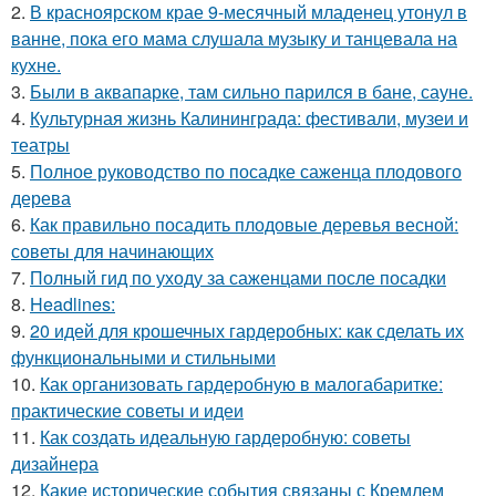
2.
В красноярском крае 9-месячный младенец утонул в
ванне, пока его мама слушала музыку и танцевала на
кухне.
3.
Были в аквапарке, там сильно парился в бане, сауне.
4.
Культурная жизнь Калининграда: фестивали, музеи и
театры
5.
Полное руководство по посадке саженца плодового
дерева
6.
Как правильно посадить плодовые деревья весной:
советы для начинающих
7.
Полный гид по уходу за саженцами после посадки
8.
Headlines:
9.
20 идей для крошечных гардеробных: как сделать их
функциональными и стильными
10.
Как организовать гардеробную в малогабаритке:
практические советы и идеи
11.
Как создать идеальную гардеробную: советы
дизайнера
12.
Какие исторические события связаны с Кремлем