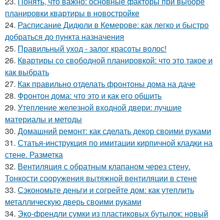
23.
Понять, что важно: основные факторы при выборе
планировки квартиры в новостройке
24.
Расписание Дидюли в Кемерове: как легко и быстро
добраться до пункта назначения
25.
Правильный уход - залог красоты волос!
26.
Квартиры со свободной планировкой: что это такое и
как выбрать
27.
Как правильно отделать фронтоны дома на даче
28.
Фронтон дома: что это и как его обшить
29.
Утепление железной входной двери: лучшие
материалы и методы
30.
Домашний ремонт: как сделать декор своими руками
31.
Статья-инструкция по имитации кирпичной кладки на
стене. Разметка
32.
Вентиляция с обратным клапаном через стену.
Тонкости сооружения вытяжной вентиляции в стене
33.
Сэкономьте деньги и согрейте дом: как утеплить
металлическую дверь своими руками
34.
Эко-френдли сумки из пластиковых бутылок: новый