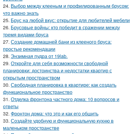
24.
Выбор между клееным и профилированным брусом:
что важно знать
25.
Брус на любой вкус: открытие для любителей мебели
26.
Брусовые войны: кто победит в сражении между
тремя видами бруса
27.
Создание домашней бани из клееного бруса:
простые рекомендации
28.
Энзимная пудра от 19lab.
29.
Откройте для себя возможности свободной
планировки: достоинства и недостатки квартир с
открытым пространством
30.
Свободная планировка в квартире: как создать
функциональное пространство
31.
Отделка фронтона частного дома: 10 вопросов и
ответы
32.
Фронтон дома: что это и как его обшить
33.
Создайте удобную и функциональную кухню в
маленьком пространстве