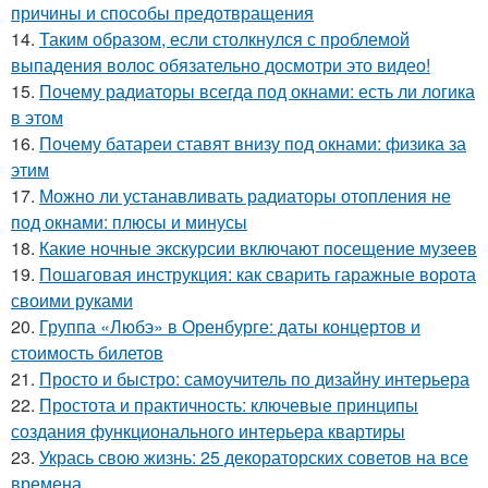
причины и способы предотвращения
14.
Таким образом, если столкнулся с проблемой
выпадения волос обязательно досмотри это видео!
15.
Почему радиаторы всегда под окнами: есть ли логика
в этом
16.
Почему батареи ставят внизу под окнами: физика за
этим
17.
Можно ли устанавливать радиаторы отопления не
под окнами: плюсы и минусы
18.
Какие ночные экскурсии включают посещение музеев
19.
Пошаговая инструкция: как сварить гаражные ворота
своими руками
20.
Группа «Любэ» в Оренбурге: даты концертов и
стоимость билетов
21.
Просто и быстро: самоучитель по дизайну интерьера
22.
Простота и практичность: ключевые принципы
создания функционального интерьера квартиры
23.
Укрась свою жизнь: 25 декораторских советов на все
времена