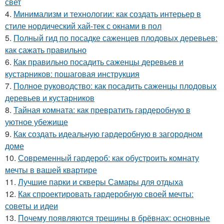
свет
4.
Минимализм и технологии: как создать интерьер в
стиле нордический хай-тек с окнами в пол
5.
Полный гид по посадке саженцев плодовых деревьев:
как сажать правильно
6.
Как правильно посадить саженцы деревьев и
кустарников: пошаговая инструкция
7.
Полное руководство: как посадить саженцы плодовых
деревьев и кустарников
8.
Тайная комната: как превратить гардеробную в
уютное убежище
9.
Как создать идеальную гардеробную в загородном
доме
10.
Современный гардероб: как обустроить комнату
мечты в вашей квартире
11.
Лучшие парки и скверы Самары для отдыха
12.
Как спроектировать гардеробную своей мечты:
советы и идеи
13.
Почему появляются трещины в брёвнах: основные