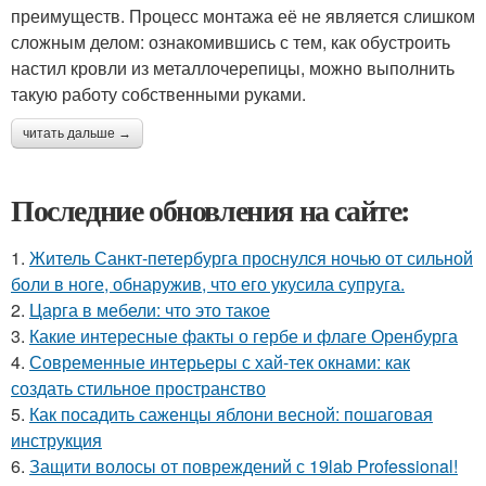
преимуществ. Процесс монтажа её не является слишком
сложным делом: ознакомившись с тем, как обустроить
настил кровли из металлочерепицы, можно выполнить
такую работу собственными руками.
читать дальше →
Последние обновления на сайте:
1.
Житель Санкт-петербурга проснулся ночью от сильной
боли в ноге, обнаружив, что его укусила супруга.
2.
Царга в мебели: что это такое
3.
Какие интересные факты о гербе и флаге Оренбурга
4.
Современные интерьеры с хай-тек окнами: как
создать стильное пространство
5.
Как посадить саженцы яблони весной: пошаговая
инструкция
6.
Защити волосы от повреждений с 19lab Professional!