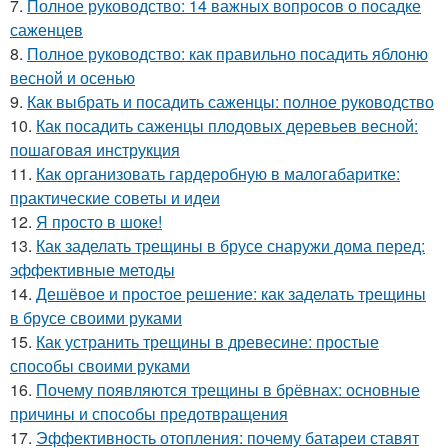
7.
Полное руководство: 14 важных вопросов о посадке
саженцев
8.
Полное руководство: как правильно посадить яблоню
весной и осенью
9.
Как выбрать и посадить саженцы: полное руководство
10.
Как посадить саженцы плодовых деревьев весной:
пошаговая инструкция
11.
Как организовать гардеробную в малогабаритке:
практические советы и идеи
12.
Я просто в шоке!
13.
Как заделать трещины в брусе снаружи дома перед:
эффективные методы
14.
Дешёвое и простое решение: как заделать трещины
в брусе своими руками
15.
Как устранить трещины в древесине: простые
способы своими руками
16.
Почему появляются трещины в брёвнах: основные
причины и способы предотвращения
17.
Эффективность отопления: почему батареи ставят