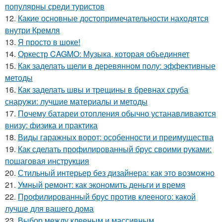
популярны среди туристов
12.
Какие основные достопримечательности находятся
внутри Кремля
13.
Я просто в шоке!
14.
Оркестр CAGMO: Музыка, которая объединяет
15.
Как заделать щели в деревянном полу: эффективные
методы
16.
Как заделать швы и трещины в бревнах сруба
снаружи: лучшие материалы и методы
17.
Почему батареи отопления обычно устанавливаются
внизу: физика и практика
18.
Виды гаражных ворот: особенности и преимущества
19.
Как сделать профилированный брус своими руками:
пошаговая инструкция
20.
Стильный интерьер без дизайнера: как это возможно
21.
Умный ремонт: как экономить деньги и время
22.
Профилированный брус против клееного: какой
лучше для вашего дома
23.
Выбор между клееным и массивным