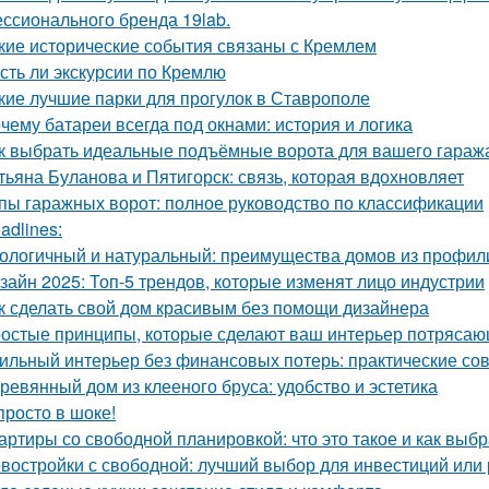
ссионального бренда 19lab.
кие исторические события связаны с Кремлем
Есть ли экскурсии по Кремлю
кие лучшие парки для прогулок в Ставрополе
чему батареи всегда под окнами: история и логика
к выбрать идеальные подъёмные ворота для вашего гараж
тьяна Буланова и Пятигорск: связь, которая вдохновляет
пы гаражных ворот: полное руководство по классификации
adlines:
ологичный и натуральный: преимущества домов из профил
зайн 2025: Топ-5 трендов, которые изменят лицо индустрии
к сделать свой дом красивым без помощи дизайнера
остые принципы, которые сделают ваш интерьер потрясающ
ильный интерьер без финансовых потерь: практические со
ревянный дом из клееного бруса: удобство и эстетика
просто в шоке!
артиры со свободной планировкой: что это такое и как выбр
востройки с свободной: лучший выбор для инвестиций или