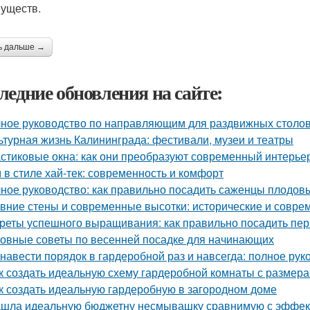
уществ.
ь дальше →
ледние обновления на сайте:
ное руководство по направляющим для раздвижных столов
ьтурная жизнь Калининграда: фестивали, музеи и театры
стиковые окна: как они преобразуют современный интерье
 в стиле хай-тек: современность и комфорт
ное руководство: как правильно посадить саженцы плодов
вние стены и современные высотки: исторические и совр
реты успешного выращивания: как правильно посадить пе
овные советы по весенней посадке для начинающих
 навести порядок в гардеробной раз и навсегда: полное рук
к создать идеальную схему гардеробной комнаты с размера
к создать идеальную гардеробную в загородном доме
шла идеальную бюджетну несмывашку сравнимую с эффекто