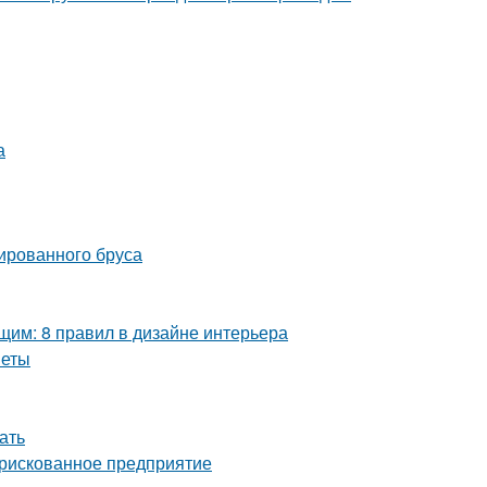
а
ированного бруса
им: 8 правил в дизайне интерьера
веты
ать
 рискованное предприятие