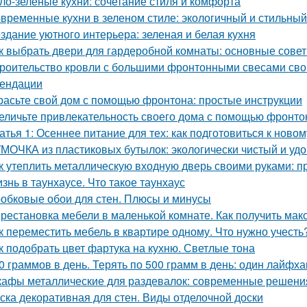
ло-зеленые кухни: сочетание стиля и комфорта
временные кухни в зеленом стиле: экологичный и стильны
здание уютного интерьера: зеленая и белая кухня
к выбрать двери для гардеробной комнаты: основные сове
роительство кровли с большими фронтонными свесами сво
ендации
расьте свой дом с помощью фронтона: простые инструкции
еличьте привлекательность своего дома с помощью фронто
атья 1: Осеннее питание для тех: как подготовиться к ново
МОЧКА из пластиковых бутылок: экологически чистый и уд
к утеплить металлическую входную дверь своими руками: п
знь в таунхаусе. Что такое таунхаус
обковые обои для стен. Плюсы и минусы
рестановка мебели в маленькой комнате. Как получить мак
к переместить мебель в квартире одному. Что нужно учесть
к подобрать цвет фартука на кухню. Светлые тона
0 граммов в день. Терять по 500 грамм в день: один лайфх
афы металлические для раздевалок: современные решения
ска декоративная для стен. Виды отделочной доски