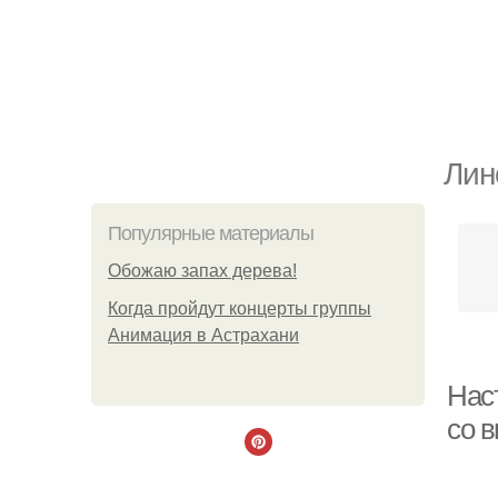
Лин
Популярные материалы
Обожaю зaпах деpева!
Когда пройдут концерты группы
Анимация в Астрахани
Нас
со 