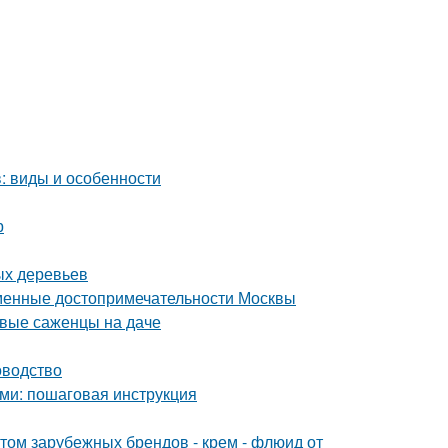
: виды и особенности
р
ых деревьев
еменные достопримечательности Москвы
рвые саженцы на даче
оводство
ми: пошаговая инструкция
м зарубежных брендов - крем - флюид от