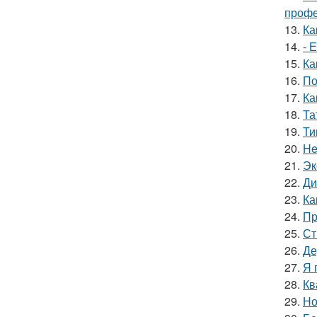
профе
13.
Ка
14.
- 
15.
Ка
16.
По
17.
Ка
18.
Та
19.
Ти
20.
He
21.
Эк
22.
Ди
23.
Ка
24.
Пр
25.
Ст
26.
Де
27.
Я 
28.
Кв
29.
Но