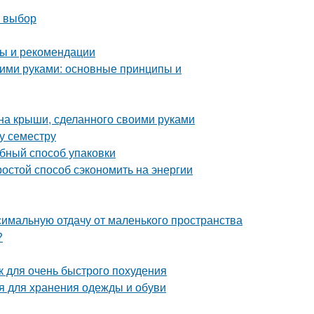
й выбор
ты и рекомендации
ими руками: основные принципы и
на крыши, сделанного своими руками
му семестру
обный способ упаковки
ростой способ сэкономить на энергии
симальную отдачу от маленького пространства
?
ак для очень быстрого похудения
 для хранения одежды и обуви