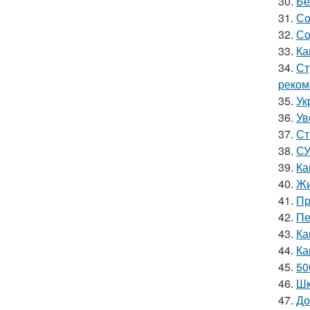
30.
Бе
31.
Со
32.
Со
33.
Ка
34.
Ст
реком
35.
Ук
36.
Ув
37.
Ст
38.
СУ
39.
Ка
40.
Жи
41.
Пр
42.
Пе
43.
Ка
44.
Ка
45.
50
46.
Шк
47.
До