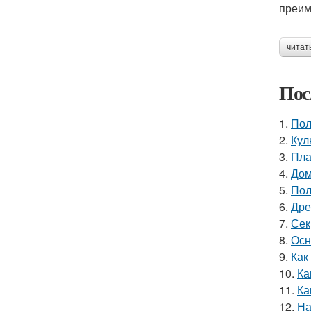
преим
читат
Пос
1.
Пол
2.
Кул
3.
Пла
4.
Дом
5.
Пол
6.
Дре
7.
Сек
8.
Осн
9.
Как
10.
Ка
11.
Ка
12.
На