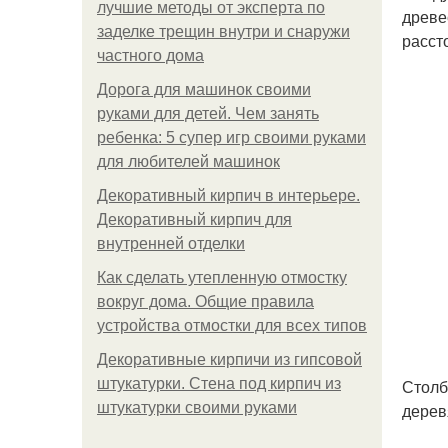
лучшие методы от эксперта по
древе
заделке трещин внутри и снаружи
расст
частного дома
Дорога для машинок своими
руками для детей. Чем занять
ребенка: 5 супер игр своими руками
для любителей машинок
Декоративный кирпич в интерьере.
Декоративный кирпич для
внутренней отделки
Как сделать утепленную отмостку
вокруг дома. Общие правила
устройства отмостки для всех типов
Декоративные кирпичи из гипсовой
штукатурки. Стена под кирпич из
Столб
штукатурки своими руками
дерев