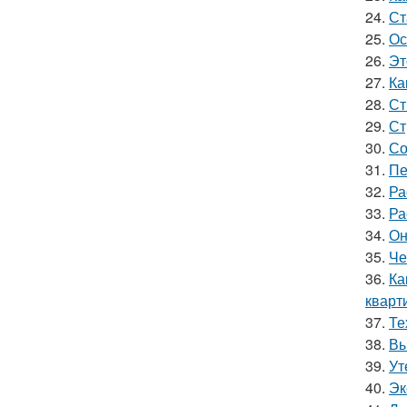
24.
Ст
25.
Ос
26.
Эт
27.
Ка
28.
Ст
29.
Ст
30.
Со
31.
Пе
32.
Ра
33.
Ра
34.
Он
35.
Че
36.
Ка
кварт
37.
Те
38.
Вы
39.
Ут
40.
Эк