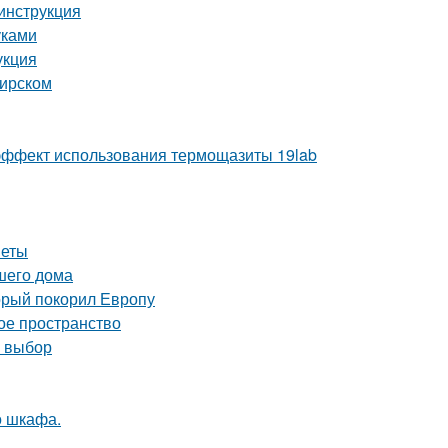
 инструкция
уками
укция
бирском
ё эффект использования термощазиты 19lab
веты
шего дома
орый покорил Европу
ое пространство
й выбор
о шкафа.