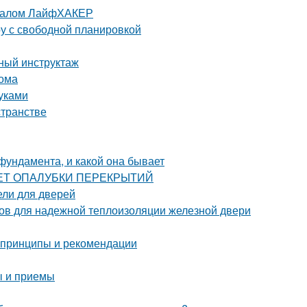
урналом ЛайфХАКЕР
ру с свободной планировкой
бный инструктаж
дома
уками
странстве
фундамента, и какой она бывает
РАСЧЕТ ОПАЛУБКИ ПЕРЕКРЫТИЙ
ели для дверей
бов для надежной теплоизоляции железной двери
 принципы и рекомендации
ы и приемы