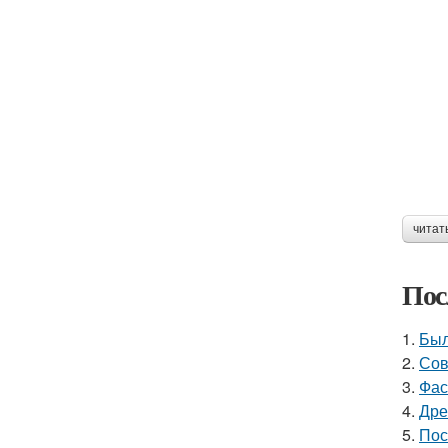
читат
Пос
1.
Был
2.
Сов
3.
Фас
4.
Дре
5.
Пос