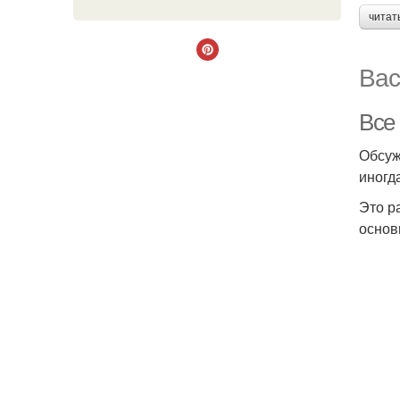
читат
Вас
Все
Обсуж
иногд
Это р
основ