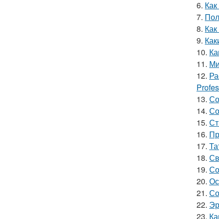
6.
Как
7.
Пол
8.
Как
9.
Как
10.
Ка
11.
Ми
12.
Ра
Profes
13.
Со
14.
Со
15.
Ст
16.
Пр
17.
Та
18.
Св
19.
Со
20.
Ос
21.
Со
22.
Эр
23.
Ка