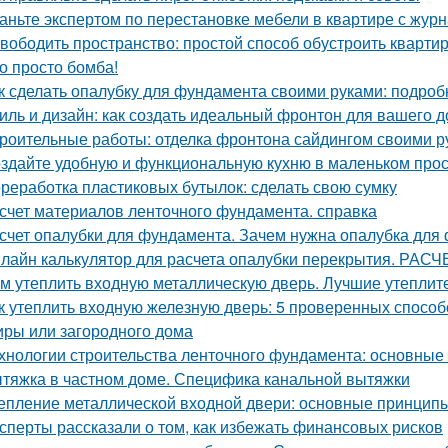
аньте экспертом по перестановке мебели в квартире с ж
вободить пространство: простой способ обустроить кварти
о просто бомба!
к сделать опалубку для фундамента своими руками: подро
иль и дизайн: как создать идеальный фронтон для вашего 
роительные работы: отделка фронтона сайдингом своими р
здайте удобную и функциональную кухню в маленьком про
реработка пластиковых бутылок: сделать свою сумку
счет материалов ленточного фундамента. справка
счет опалубки для фундамента. Зачем нужна опалубка для 
лайн калькулятор для расчета опалубки перекрытия. 
м утеплить входную металлическую дверь. Лучшие утеплит
к утеплить входную железную дверь: 5 проверенных спосо
иры или загородного дома
хнологии строительства ленточного фундамента: основные
тяжка в частном доме. Специфика канальной вытяжки
епление металлической входной двери: основные принцип
сперты рассказали о том, как избежать финансовых рисков