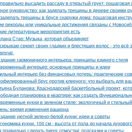
 правильно высадить рассаду в открытый грунт: пошаговая
ное руководство: как заделать трещины в дереве своими р
 заделать трещины в брусе снаружи дома: пошаговая инстр
ие рекорды или уникальные достижения связаны с Новоси
кие литературные мероприятия есть
лана Стар: Музыка, которая объединяет
скрываю секрет своих гладких и блестящих волос - это вс
sional.
здание гармоничного интерьера: принципы единого стиля
временный интерьер: основные принципы и идеи
ильный интерьер без финансовых потерь: практические со
офилированный брус против клееного: что выбрать для ва
тьяна Буланова: Краснодарский баскетбольный проект, кот
ободная планировка в квартире: как создать функциональн
временные кухни в зеленом стиле: экологичный и стильны
ень: время изменения рациона
здание уютной зелено-белой кухни: идеи и советы
гономика кухни. 100 см - высота от пола до начала духовог
к правильно сделать пирог отмостки: подсказки и советы