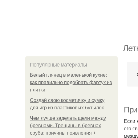
Лет
Популярные материалы
Белый глянец в маленькой кухне:
как правильно подобрать фартук из
плитки
Создай свою косметичку и сумку
для игр из пластиковых бутылок
При
Чем лучше заделать щели между
Если 
бревнами. Трещины в бревнах
его с
сруба: причины появления +
между