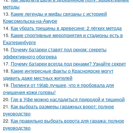
методы
13.
Какие легенды и мифы связаны с историей
Комсомольска-на-Амуре
14.
Как убрать трещины в древесине: 2 лёгких метода
15.
Какие спортивные мероприятия и стадионы есть в
Екатеринбурге
16.
Почему батареи ставят под окном: секреты
эффективного обогрева
17.
Почему батареи всегда под окнами? Узнайте секрет
18.
Какие интересные факты о Красноярске могут
удивить даже местных жителей
19.
Пилинги от 19lab лучшее, что я пробовала для
очищения кожи головы!
20.
Где в Уфе можно насладиться природой и тишиной
21.
Как выбрать размеры гаражных ворот: полное
руководство
22.
Как правильно выбрать ворота для гаража: полное
руководство