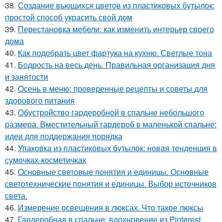
38.
Создание вьющихся цветов из пластиковых бутылок:
простой способ украсить свой дом
39.
Перестановка мебели: как изменить интерьер своего
дома
40.
Как подобрать цвет фартука на кухню. Светлые тона
41.
Бодрость на весь день. Правильная организация дня
и занятости
42.
Осень в меню: проверенные рецепты и советы для
здорового питания
43.
Обустройство гардеробной в спальне небольшого
размера. Вместительный гардероб в маленькой спальне:
идеи для поддержания порядка
44.
Упаковка из пластиковых бутылок: новая тенденция в
сумочках-косметичках
45.
Основные световые понятия и единицы. Основные
светотехнические понятия и единицы. Выбор источников
света.
46.
Измерение освещения в люксах. Что такое люксы
47.
Гардеробная в спальне: вдохновение из Pinterest