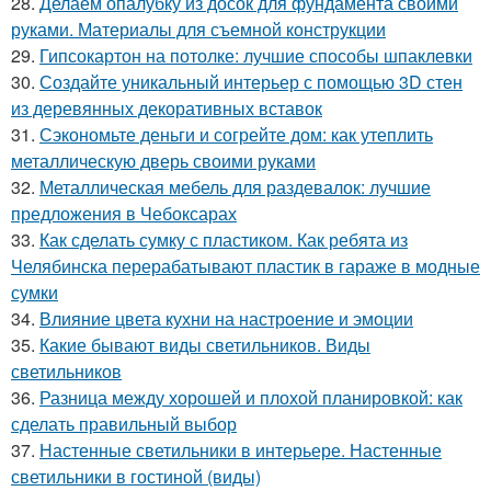
28.
Делаем опалубку из досок для фундамента своими
руками. Материалы для съемной конструкции
29.
Гипсокартон на потолке: лучшие способы шпаклевки
30.
Создайте уникальный интерьер с помощью 3D стен
из деревянных декоративных вставок
31.
Сэкономьте деньги и согрейте дом: как утеплить
металлическую дверь своими руками
32.
Металлическая мебель для раздевалок: лучшие
предложения в Чебоксарах
33.
Как сделать сумку с пластиком. Как ребята из
Челябинска перерабатывают пластик в гараже в модные
сумки
34.
Влияние цвета кухни на настроение и эмоции
35.
Какие бывают виды светильников. Виды
светильников
36.
Разница между хорошей и плохой планировкой: как
сделать правильный выбор
37.
Настенные светильники в интерьере. Настенные
светильники в гостиной (виды)