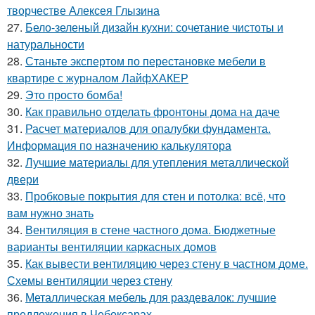
творчестве Алексея Глызина
27.
Бело-зеленый дизайн кухни: сочетание чистоты и
натуральности
28.
Станьте экспертом по перестановке мебели в
квартире с журналом ЛайфХАКЕР
29.
Это просто бомба!
30.
Как правильно отделать фронтоны дома на даче
31.
Расчет материалов для опалубки фундамента.
Информация по назначению калькулятора
32.
Лучшие материалы для утепления металлической
двери
33.
Пробковые покрытия для стен и потолка: всё, что
вам нужно знать
34.
Вентиляция в стене частного дома. Бюджетные
варианты вентиляции каркасных домов
35.
Как вывести вентиляцию через стену в частном доме.
Схемы вентиляции через стену
36.
Металлическая мебель для раздевалок: лучшие
предложения в Чебоксарах