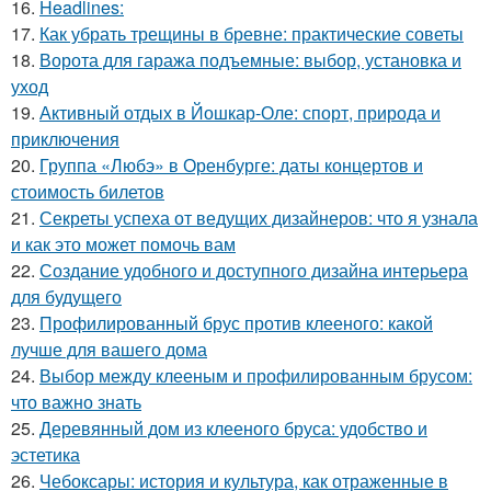
16.
Headlines:
17.
Как убрать трещины в бревне: практические советы
18.
Ворота для гаража подъемные: выбор, установка и
уход
19.
Активный отдых в Йошкар-Оле: спорт, природа и
приключения
20.
Группа «Любэ» в Оренбурге: даты концертов и
стоимость билетов
21.
Секреты успеха от ведущих дизайнеров: что я узнала
и как это может помочь вам
22.
Создание удобного и доступного дизайна интерьера
для будущего
23.
Профилированный брус против клееного: какой
лучше для вашего дома
24.
Выбор между клееным и профилированным брусом:
что важно знать
25.
Деревянный дом из клееного бруса: удобство и
эстетика
26.
Чебоксары: история и культура, как отраженные в