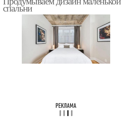
Продумываем дизайн маленькой
спальни
Кровать из
Диван-кровать для
специального картона
маленькой