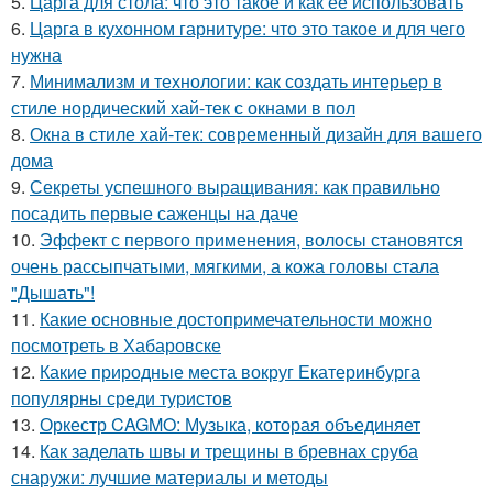
5.
Царга для стола: что это такое и как ее использовать
6.
Царга в кухонном гарнитуре: что это такое и для чего
нужна
7.
Минимализм и технологии: как создать интерьер в
стиле нордический хай-тек с окнами в пол
8.
Окна в стиле хай-тек: современный дизайн для вашего
дома
9.
Секреты успешного выращивания: как правильно
посадить первые саженцы на даче
10.
Эффект с первого применения, волосы становятся
очень рассыпчатыми, мягкими, а кожа головы стала
"Дышать"!
11.
Какие основные достопримечательности можно
посмотреть в Хабаровске
12.
Какие природные места вокруг Екатеринбурга
популярны среди туристов
13.
Оркестр CAGMO: Музыка, которая объединяет
14.
Как заделать швы и трещины в бревнах сруба
снаружи: лучшие материалы и методы