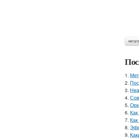
читат
Пос
1.
Мет
2.
Пос
3.
Hea
4.
Сов
5.
Орк
6.
Как
7.
Как
8.
Эфф
9.
Как