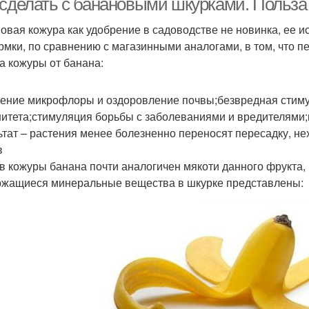
 сделать с банановыми шкурками. Польза
овая кожура как удобрение в садоводстве не новинка, ее
рмки, по сравнению с магазинными аналогами, в том, что п
а кожуры от банана:
ение микрофлоры и оздоровление почвы;безвредная стиму
итета;стимуляция борьбы с заболеваниями и вредителями
ьтат – растения менее болезненно переносят пересадку, не
в
в кожуры банана почти аналогичен мякоти данного фрукта,
жащиеся минеральные вещества в шкурке представлены: