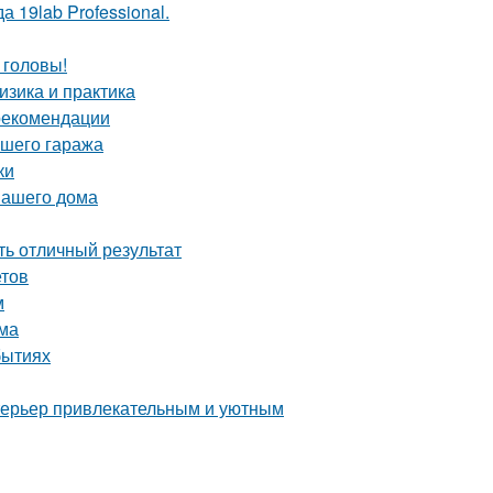
 19lab Professional.
 головы!
зика и практика
 рекомендации
ашего гаража
ки
вашего дома
ть отличный результат
етов
м
ома
бытиях
интерьер привлекательным и уютным