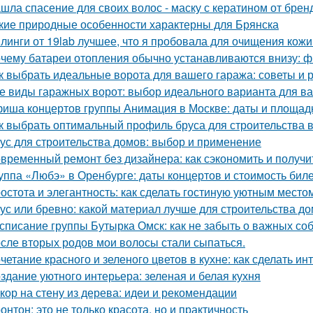
шла спасение для своих волос - маску с кератином от бренда
кие природные особенности характерны для Брянска
линги от 19lab лучшее, что я пробовала для очищения кожи
чему батареи отопления обычно устанавливаются внизу: фи
к выбрать идеальные ворота для вашего гаража: советы и
е виды гаражных ворот: выбор идеального варианта для в
иша концертов группы Анимация в Москве: даты и площад
к выбрать оптимальный профиль бруса для строительства 
ус для строительства домов: выбор и применение
временный ремонт без дизайнера: как сэкономить и получи
уппа «Любэ» в Оренбурге: даты концертов и стоимость бил
остота и элегантность: как сделать гостиную уютным место
ус или бревно: какой материал лучше для строительства д
списание группы Бутырка Омск: как не забыть о важных со
сле вторых родов мои волосы стали сыпаться.
четание красного и зеленого цветов в кухне: как сделать 
здание уютного интерьера: зеленая и белая кухня
кор на стену из дерева: идеи и рекомендации
онтон: это не только красота, но и практичность