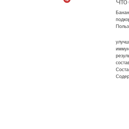
Что
Банан
подко
Польз
улучш
иммун
резул
соста
Соста
Содер