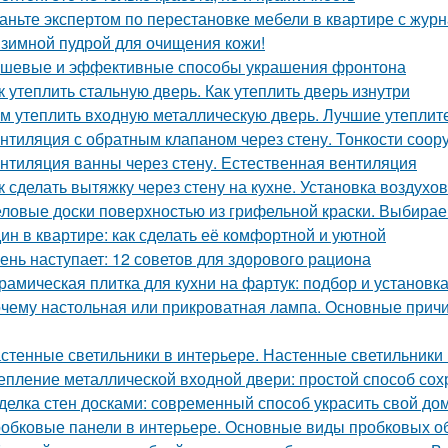
аньте экспертом по перестановке мебели в квартире с ж
зимной пудрой для очищения кожи!
шевые и эффективные способы украшения фронтона
к утеплить стальную дверь. Как утеплить дверь изнутри
м утеплить входную металлическую дверь. Лучшие утеплит
нтиляция с обратным клапаном через стену. Тонкости соор
нтиляция ванны через стену. Естественная вентиляция
к сделать вытяжку через стену на кухне. Установка воздухо
ловые доски поверхностью из грифельной краски. Выбирае
ин в квартире: как сделать её комфортной и уютной
ень наступает: 12 советов для здорового рациона
рамическая плитка для кухни на фартук: подбор и установк
чему настольная или прикроватная лампа. Основные причи
стенные светильники в интерьере. Настенные светильники 
епление металлической входной двери: простой способ сох
делка стен досками: современный способ украсить свой до
обковые панели в интерьере. Основные виды пробковых о