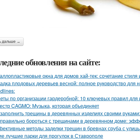
ь дальше →
ледние обновления на сайте:
аллопластиковые окна для домов хай-тек: сочетание стиля
адка плодовых деревьев весной: полное руководство для
dlines:
еты по организации гардеробной: 10 ключевых правил для 
естр CAGMO: Музыка, которая объединяет
 заполнить трещины в деревянных изделиях своими руками
 правильно бороться с трещинами в деревянном доме: эф
ективные методы заделки трещин в бревнах сруба с улиц
ие лучшие парки для прогулок в Ставрополе