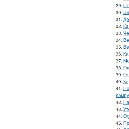
29.
Ст
30.
Эн
31.
Де
32.
Ка
33.
Че
34.
Ве
35.
Ве
36.
Ка
37.
Ме
38.
Од
39.
Ос
40.
Ке
41.
По
лампу
42.
На
43.
Ут
44.
От
45.
Пр