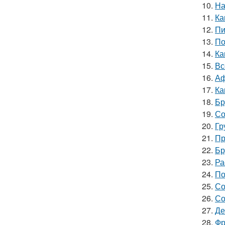
10.
На
11.
Ка
12.
Пи
13.
По
14.
Ка
15.
Вс
16.
Аф
17.
Ка
18.
Бр
19.
Со
20.
Гр
21.
Пр
22.
Бр
23.
Ра
24.
По
25.
Со
26.
Со
27.
Де
28.
Фр