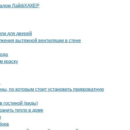
урналом ЛайфХАКЕР
ели для дверей
ужения вытяжной вентиляции в стене
вода
м краску
а
ны, по которым стоит установить прикроватную
в гостиной (виды)
ранить тепло в доме
м
боев