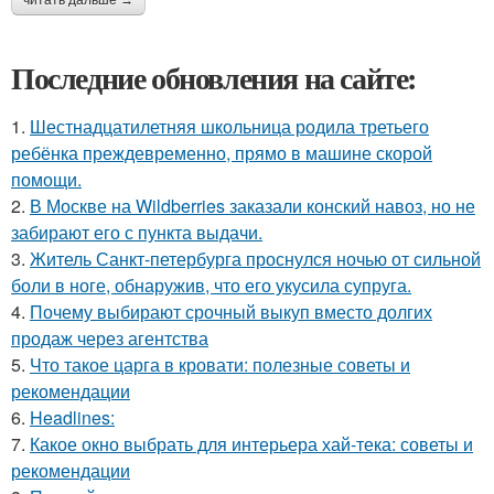
читать дальше →
Последние обновления на сайте:
1.
Шестнадцатилетняя школьница родила третьего
ребёнка преждевременно, прямо в машине скорой
помощи.
2.
В Москве на Wildberries заказали конский навоз, но не
забирают его с пункта выдачи.
3.
Житель Санкт-петербурга проснулся ночью от сильной
боли в ноге, обнаружив, что его укусила супруга.
4.
Почему выбирают срочный выкуп вместо долгих
продаж через агентства
5.
Что такое царга в кровати: полезные советы и
рекомендации
6.
Headlines:
7.
Какое окно выбрать для интерьера хай-тека: советы и
рекомендации