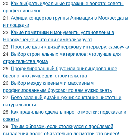
20.
Как выбрать идеальные гаражные ворота: советы
профессионалов
21.
Афиша концертов группы Анимация в Москве: даты
и площадки
22.
Какие памятники и монументы установлены в
Новокузнецке и что они символизируют
23.
Простые шаги к дизайнерскому интерьеру: самоучка
24.
Выбор строительных материалов: что лучше для
строительства дома
25.
Профилированный брус или оцилиндрованное
бревно: что лучше для строительства
26.
Выбор между клееным и массивным
профилированным брусом: что вам нужно знать
27.
Бело-зеленый дизайн кухни: сочетание чистоты и
натуральности
28.
Как правильно сделать пирог отмостки: подсказки и
советы
29.
Таким образом, если столкнулся с проблемой
выпадения волос обязательно досмотри это видео!