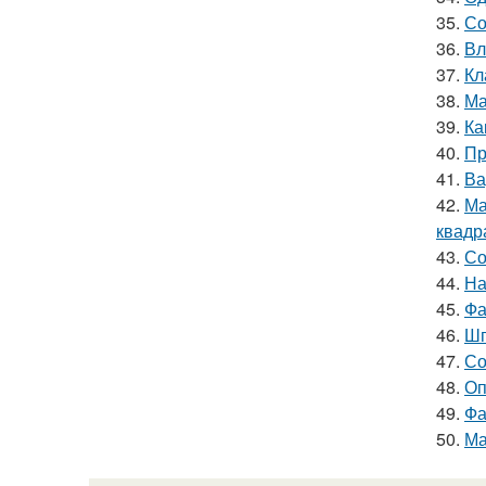
35.
Со
36.
Вл
37.
Кл
38.
Ма
39.
Ка
40.
Пр
41.
Ва
42.
Ма
квадр
43.
Со
44.
На
45.
Фа
46.
Шп
47.
Со
48.
Оп
49.
Фа
50.
Ма