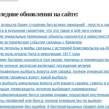
ледние обновления на сайте:
 вскрыла банку сгущёнки без всяких ожиданий - просто к ча
га в кухонном гарнитуре: что это такое и для чего нужна
ие уникальные природные объекты находятся в окрестност
ие исторические события связаны с Кремлем
ие легенды и мифы связаны с историей Комсомольска-на-
ую роль играла Чита в революции 1917 года
ему батарея находится под окном: причины и преимуществ
ие ночные экскурсии включают посещение музеев
 правильно выбрать ворота для гаража: полное руководств
типов гаражных ворот: какой выбрать
к выбрать идеальные ворота для вашего гаража: советы и
чшая термозащита, которую выбирают парикмахеры!
офилирование бруса своими руками: пошаговая инструкци
пы профилей для бруса: полное руководство по выбору
корирование без ошибок: 9 беспроигрышных правил для со