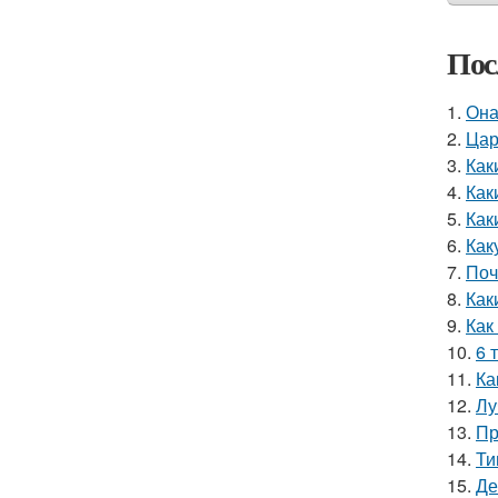
Пос
1.
Она
2.
Цар
3.
Как
4.
Как
5.
Как
6.
Как
7.
Поч
8.
Как
9.
Как
10.
6 
11.
Ка
12.
Лу
13.
Пр
14.
Ти
15.
Де