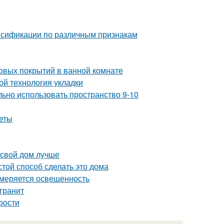
ассификации по различным признакам
овых покрытий в ванной комнате
ой технология укладки
льно использовать пространство 9-10
веты
 свой дом лучше
той способ сделать это дома
змеряется освещенность
гранит
рости