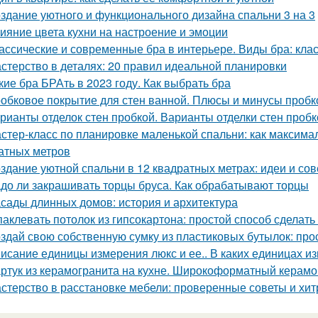
здание уютного и функционального дизайна спальни 3 на 3
ияние цвета кухни на настроение и эмоции
ассические и современные бра в интерьере. Виды бра: кл
стерство в деталях: 20 правил идеальной планировки
кие бра БРАть в 2023 году. Как выбрать бра
обковое покрытие для стен ванной. Плюсы и минусы пробк
рианты отделок стен пробкой. Варианты отделки стен пробк
стер-класс по планировке маленькой спальни: как максима
атных метров
здание уютной спальни в 12 квадратных метрах: идеи и со
до ли закрашивать торцы бруса. Как обрабатывают торцы
сады длинных домов: история и архитектура
аклевать потолок из гипсокартона: простой способ сделать
здай свою собственную сумку из пластиковых бутылок: прос
исание единицы измерения люкс и ее.. В каких единицах и
ртук из керамогранита на кухне. Широкоформатный керамо
стерство в расстановке мебели: проверенные советы и хит