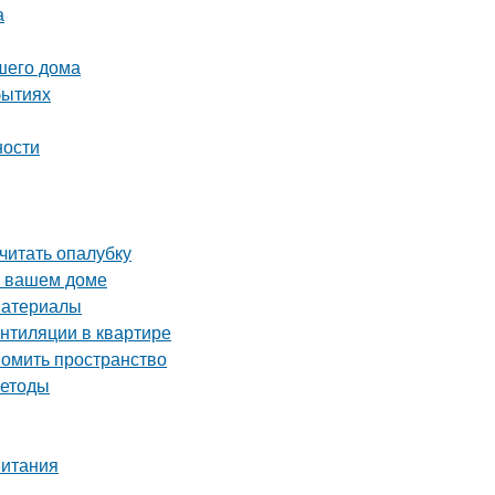
а
шего дома
бытиях
ности
считать опалубку
в вашем доме
материалы
ентиляции в квартире
номить пространство
методы
питания