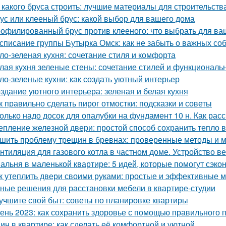
 какого бруса строить: лучшие материалы для строительств
ус или клееный брус: какой выбор для вашего дома
офилированный брус против клееного: что выбрать для ва
списание группы Бутырка Омск: как не забыть о важных со
ло-зеленая кухня: сочетание стиля и комфорта
лая кухня зеленые стены: сочетание стилей и функциональ
ло-зеленые кухни: как создать уютный интерьер
здание уютного интерьера: зеленая и белая кухня
к правильно сделать пирог отмостки: подсказки и советы
олько надо досок для опалубки на фундамент 10 н. Как рас
епление железной двери: простой способ сохранить тепло 
шить проблему трещин в бревнах: проверенные методы и 
нтиляция для газового котла в частном доме. Устройство в
альня в маленькой квартире: 5 идей, которые помогут сэко
к утеплить двери своими руками: простые и эффективные 
ные решения для расстановки мебели в квартире-студии
учшите свой быт: советы по планировке квартиры
ень 2023: как сохранить здоровье с помощью правильного 
ин в квартире: как сделать её комфортной и уютной