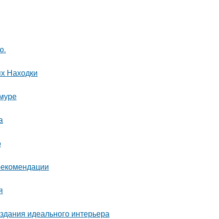
ю.
ях Находки
Амуре
а
о
 рекомендации
я
здания идеального интерьера