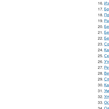
16.
Из
17.
Бр
18.
Пр
19.
Ра
20.
Бе
21.
Бе
22.
Бе
23.
Со
24.
Ка
25.
Ск
26.
Ут
27.
Ре
28.
Ве
29.
Сп
30.
Ка
31.
Ум
32.
Ул
33.
Ос
34.
Од