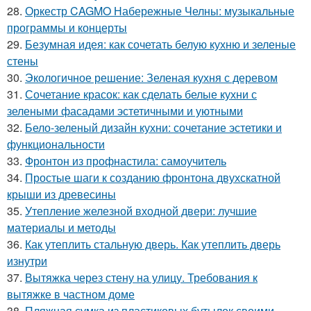
28.
Оркестр CAGMO Набережные Челны: музыкальные
программы и концерты
29.
Безумная идея: как сочетать белую кухню и зеленые
стены
30.
Экологичное решение: Зеленая кухня с деревом
31.
Сочетание красок: как сделать белые кухни с
зелеными фасадами эстетичными и уютными
32.
Бело-зеленый дизайн кухни: сочетание эстетики и
функциональности
33.
Фронтон из профнастила: самоучитель
34.
Простые шаги к созданию фронтона двухскатной
крыши из древесины
35.
Утепление железной входной двери: лучшие
материалы и методы
36.
Как утеплить стальную дверь. Как утеплить дверь
изнутри
37.
Вытяжка через стену на улицу. Требования к
вытяжке в частном доме
38.
Пляжная сумка из пластиковых бутылок своими