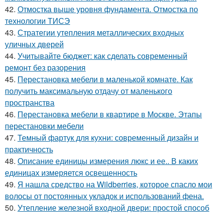
42.
Отмостка выше уровня фундамента. Отмостка по
технологии ТИСЭ
43.
Стратегии утепления металлических входных
уличных дверей
44.
Учитывайте бюджет: как сделать современный
ремонт без разорения
45.
Перестановка мебели в маленькой комнате. Как
получить максимальную отдачу от маленького
пространства
46.
Перестановка мебели в квартире в Москве. Этапы
перестановки мебели
47.
Темный фартук для кухни: современный дизайн и
практичность
48.
Описание единицы измерения люкс и ее.. В каких
единицах измеряется освещенность
49.
Я нашла средство на Wildberries, которое спасло мои
волосы от постоянных укладок и использований фена.
50.
Утепление железной входной двери: простой способ