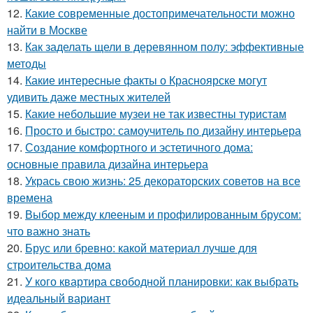
12.
Какие современные достопримечательности можно
найти в Москве
13.
Как заделать щели в деревянном полу: эффективные
методы
14.
Какие интересные факты о Красноярске могут
удивить даже местных жителей
15.
Какие небольшие музеи не так известны туристам
16.
Просто и быстро: самоучитель по дизайну интерьера
17.
Создание комфортного и эстетичного дома:
основные правила дизайна интерьера
18.
Укрась свою жизнь: 25 декораторских советов на все
времена
19.
Выбор между клееным и профилированным брусом:
что важно знать
20.
Брус или бревно: какой материал лучше для
строительства дома
21.
У кого квартира свободной планировки: как выбрать
идеальный вариант