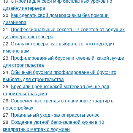
19.
Откройте для себя мир бесплатных уроков по
дизайну интерьера
20.
Как сделать свой дом красивым без помощи
дизайнера
21.
Профессиональные секреты: 7 советов от ведущих
дизайнеров интерьера
22.
Стиль интерьера: как выбрать то, что подходит
именно вам
23.
Профилированный брус или клееный: какой лучше
для строительства
24.
Обычный брус или профилированный брус: что
выбрать для строительства
25.
Брус или бревно: какой материал лучше для
строительства дома
26.
Современные тренды в планировке квартир в
новостройках
27.
Правильный уход - залог красоты волос!
28.
Создание уютной бело-зеленой кухни в 10
квадратных метрах с лоджией