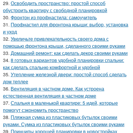
29.
Освободить пространство: простой способ
обустроить квартиру с свободной планировкой
30.
Фронтон из профнастила: самоучитель
31.
Профнастил для фронтона крыши: выбор, установка
и уход
32.
Увеличьте привлекательность своего дома с
помощью фронтона крыши, сделанного своими руками
33.
Домашний ремонт: как сделать декор своими руками
34.
8 готовых вариантов удобной планировки спальни:
как сделать спальню комфортной и удобной
35.
Утепление железной двери: простой способ сделать
дом теплее
36.
Вентиляция в частном доме. Как устроена
естественная вентиляция в частном доме
37.
Спальня в маленькой квартире: 5 идей, которые
помогут сэкономить пространство
38.
Пляжная сумка из пластиковых бутылок своими
руками. Сумка из пластиковых бутылок своими руками
39.
Принципы хорошей планировки в новостройках