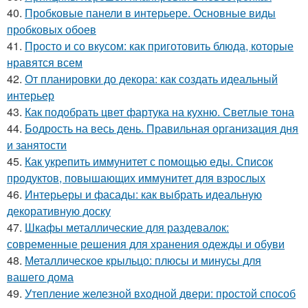
40.
Пробковые панели в интерьере. Основные виды
пробковых обоев
41.
Просто и со вкусом: как приготовить блюда, которые
нравятся всем
42.
От планировки до декора: как создать идеальный
интерьер
43.
Как подобрать цвет фартука на кухню. Светлые тона
44.
Бодрость на весь день. Правильная организация дня
и занятости
45.
Как укрепить иммунитет с помощью еды. Список
продуктов, повышающих иммунитет для взрослых
46.
Интерьеры и фасады: как выбрать идеальную
декоративную доску
47.
Шкафы металлические для раздевалок:
современные решения для хранения одежды и обуви
48.
Металлическое крыльцо: плюсы и минусы для
вашего дома
49.
Утепление железной входной двери: простой способ