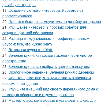
дизайну интерьера
19.
Создание уютного интерьера: 9 советов от
профессионалов
20.
Просто и быстро: самоучитель по дизайну интерьера
21.
Улучшайте интерьер: 9 простых советов для
создания уютной обстановки
22.
Разница между клееным и профилированным
брусом: все, что нужно знать
23.
Энзимная пудра от 19lab.
24.
Зеленая кухня: как создать экологически чистое
пространство
25.
Зеленая кухня: как выбрать цвет и аксессуары
26.
Экологичное решение: Зеленая кухня с деревом
27.
Фронтон дома: все, что нужно знать о внешнем
оформлении здания
28.
Улучшите внешний вид своего деревянного дома с
помощью облицовки и отделки фронтона
29.
Мастер-класс: как выбрать и установить шкаф для