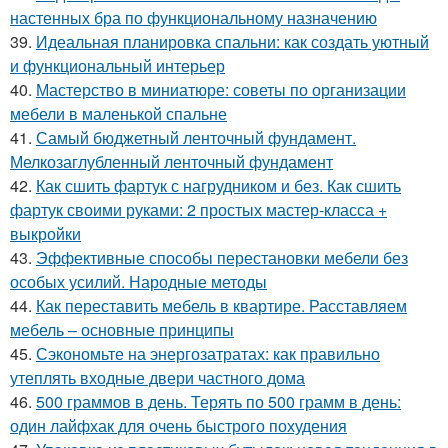
настенных бра по функциональному назначению
39.
Идеальная планировка спальни: как создать уютный
и функциональный интерьер
40.
Мастерство в миниатюре: советы по организации
мебели в маленькой спальне
41.
Самый бюджетный ленточный фундамент.
Мелкозаглубленный ленточный фундамент
42.
Как сшить фартук с нагрудником и без. Как сшить
фартук своими руками: 2 простых мастер-класса +
выкройки
43.
Эффективные способы перестановки мебели без
особых усилий. Народные методы
44.
Как переставить мебель в квартире. Расставляем
мебель – основные принципы
45.
Сэкономьте на энергозатратах: как правильно
утеплять входные двери частного дома
46.
500 граммов в день. Терять по 500 грамм в день:
один лайфхак для очень быстрого похудения