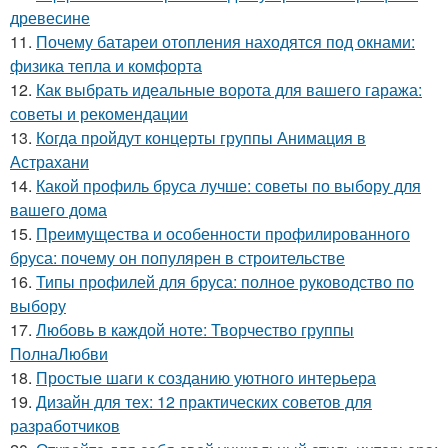
древесине
11.
Почему батареи отопления находятся под окнами:
физика тепла и комфорта
12.
Как выбрать идеальные ворота для вашего гаража:
советы и рекомендации
13.
Когда пройдут концерты группы Анимация в
Астрахани
14.
Какой профиль бруса лучше: советы по выбору для
вашего дома
15.
Преимущества и особенности профилированного
бруса: почему он популярен в строительстве
16.
Типы профилей для бруса: полное руководство по
выбору
17.
Любовь в каждой ноте: Творчество группы
ПолнаЛюбви
18.
Простые шаги к созданию уютного интерьера
19.
Дизайн для тех: 12 практических советов для
разработчиков