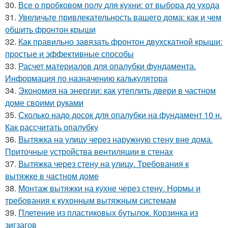
30.
Все о пробковом полу для кухни: от выбора до ухода
31.
Увеличьте привлекательность вашего дома: как и чем
обшить фронтон крыши
32.
Как правильно завязать фронтон двухскатной крыши:
простые и эффективные способы
33.
Расчет материалов для опалубки фундамента.
Информация по назначению калькулятора
34.
Экономия на энергии: как утеплить двери в частном
доме своими руками
35.
Сколько надо досок для опалубки на фундамент 10 н.
Как рассчитать опалубку
36.
Вытяжка на улицу через наружную стену вне дома.
Приточные устройства вентиляции в стенах
37.
Вытяжка через стену на улицу. Требования к
вытяжке в частном доме
38.
Монтаж вытяжки на кухне через стену. Нормы и
требования к кухонным вытяжным системам
39.
Плетение из пластиковых бутылок. Корзинка из
зигзагов