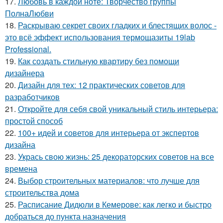
17.
Любовь в каждой ноте: Творчество группы
ПолнаЛюбви
18.
Раскрываю секрет своих гладких и блестящих волос -
это всё эффект использования термощазиты 19lab
Professional.
19.
Как создать стильную квартиру без помощи
дизайнера
20.
Дизайн для тех: 12 практических советов для
разработчиков
21.
Откройте для себя свой уникальный стиль интерьера:
простой способ
22.
100+ идей и советов для интерьера от экспертов
дизайна
23.
Укрась свою жизнь: 25 декораторских советов на все
времена
24.
Выбор строительных материалов: что лучше для
строительства дома
25.
Расписание Дидюли в Кемерове: как легко и быстро
добраться до пункта назначения