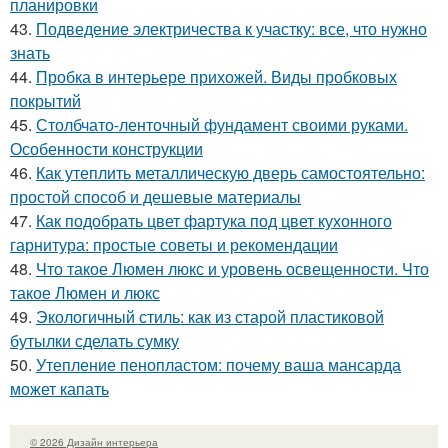
планировки
43.
Подведение электричества к участку: все, что нужно
знать
44.
Пробка в интерьере прихожей. Виды пробковых
покрытий
45.
Столбчато-ленточный фундамент своими руками.
Особенности конструкции
46.
Как утеплить металлическую дверь самостоятельно:
простой способ и дешевые материалы
47.
Как подобрать цвет фартука под цвет кухонного
гарнитура: простые советы и рекомендации
48.
Что такое Люмен люкс и уровень освещенности. Что
такое Люмен и люкс
49.
Экологичный стиль: как из старой пластиковой
бутылки сделать сумку
50.
Утепление пенопластом: почему ваша мансарда
может капать
© 2026 Дизайн интерьера