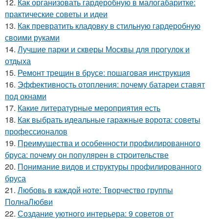
12.
Как организовать гардеробную в малогабаритке:
практические советы и идеи
13.
Как превратить кладовку в стильную гардеробную
своими руками
14.
Лучшие парки и скверы Москвы для прогулок и
отдыха
15.
Ремонт трещин в брусе: пошаговая инструкция
16.
Эффективность отопления: почему батареи ставят
под окнами
17.
Какие литературные мероприятия есть
18.
Как выбрать идеальные гаражные ворота: советы
профессионалов
19.
Преимущества и особенности профилированного
бруса: почему он популярен в строительстве
20.
Понимание видов и структуры профилированного
бруса
21.
Любовь в каждой ноте: Творчество группы
ПолнаЛюбви
22.
Создание уютного интерьера: 9 советов от