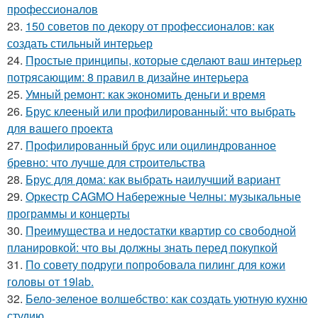
профессионалов
23.
150 советов по декору от профессионалов: как
создать стильный интерьер
24.
Простые принципы, которые сделают ваш интерьер
потрясающим: 8 правил в дизайне интерьера
25.
Умный ремонт: как экономить деньги и время
26.
Брус клееный или профилированный: что выбрать
для вашего проекта
27.
Профилированный брус или оцилиндрованное
бревно: что лучше для строительства
28.
Брус для дома: как выбрать наилучший вариант
29.
Оркестр CAGMO Набережные Челны: музыкальные
программы и концерты
30.
Преимущества и недостатки квартир со свободной
планировкой: что вы должны знать перед покупкой
31.
По совету подруги попробовала пилинг для кожи
головы от 19lab.
32.
Бело-зеленое волшебство: как создать уютную кухню
студию