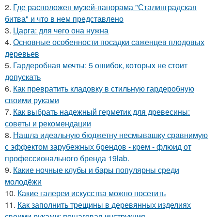
2.
Где расположен музей-панорама "Сталинградская
битва" и что в нем представлено
3.
Царга: для чего она нужна
4.
Основные особенности посадки саженцев плодовых
деревьев
5.
Гардеробная мечты: 5 ошибок, которых не стоит
допускать
6.
Как превратить кладовку в стильную гардеробную
своими руками
7.
Как выбрать надежный герметик для древесины:
советы и рекомендации
8.
Нашла идеальную бюджетну несмывашку сравнимую
с эффектом зарубежных брендов - крем - флюид от
профессионального бренда 19lab.
9.
Какие ночные клубы и бары популярны среди
молодёжи
10.
Какие галереи искусства можно посетить
11.
Как заполнить трещины в деревянных изделиях
своими руками: пошаговая инструкция