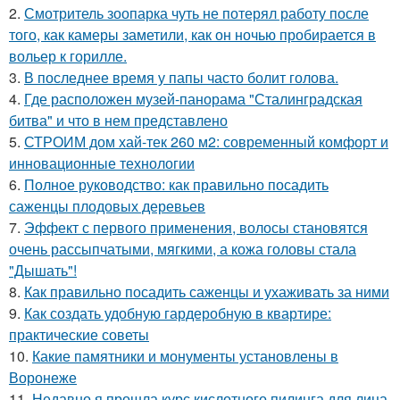
2.
Смотритель зоопарка чуть не потерял работу после
того, как камеры заметили, как он ночью пробирается в
вольер к горилле.
3.
В последнее время у папы часто болит голова.
4.
Где расположен музей-панорама "Сталинградская
битва" и что в нем представлено
5.
СТРОИМ дом хай-тек 260 м2: современный комфорт и
инновационные технологии
6.
Полное руководство: как правильно посадить
саженцы плодовых деревьев
7.
Эффект с первого применения, волосы становятся
очень рассыпчатыми, мягкими, а кожа головы стала
"Дышать"!
8.
Как правильно посадить саженцы и ухаживать за ними
9.
Как создать удобную гардеробную в квартире:
практические советы
10.
Какие памятники и монументы установлены в
Воронеже
11.
Недавно я прошла курс кислотного пилинга для лица