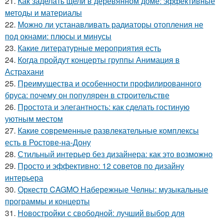
21.
Как заделать щели в деревянном доме: эффективные
методы и материалы
22.
Можно ли устанавливать радиаторы отопления не
под окнами: плюсы и минусы
23.
Какие литературные мероприятия есть
24.
Когда пройдут концерты группы Анимация в
Астрахани
25.
Преимущества и особенности профилированного
бруса: почему он популярен в строительстве
26.
Простота и элегантность: как сделать гостиную
уютным местом
27.
Какие современные развлекательные комплексы
есть в Ростове-на-Дону
28.
Стильный интерьер без дизайнера: как это возможно
29.
Просто и эффективно: 12 советов по дизайну
интерьера
30.
Оркестр CAGMO Набережные Челны: музыкальные
программы и концерты
31.
Новостройки с свободной: лучший выбор для