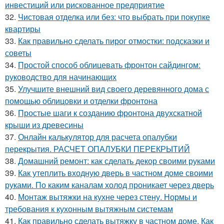
инвестиций или рискованное предприятие
32.
Чистовая отделка или без: что выбрать при покупке
квартиры
33.
Как правильно сделать пирог отмостки: подсказки и
советы
34.
Простой способ облицевать фронтон сайдингом:
руководство для начинающих
35.
Улучшите внешний вид своего деревянного дома с
помощью облицовки и отделки фронтона
36.
Простые шаги к созданию фронтона двухскатной
крыши из древесины
37.
Онлайн калькулятор для расчета опалубки
перекрытия. РАСЧЕТ ОПАЛУБКИ ПЕРЕКРЫТИЙ
38.
Домашний ремонт: как сделать декор своими руками
39.
Как утеплить входную дверь в частном доме своими
руками. По каким каналам холод проникает через дверь
40.
Монтаж вытяжки на кухне через стену. Нормы и
требования к кухонным вытяжным системам
41.
Как правильно сделать вытяжку в частном доме. Как