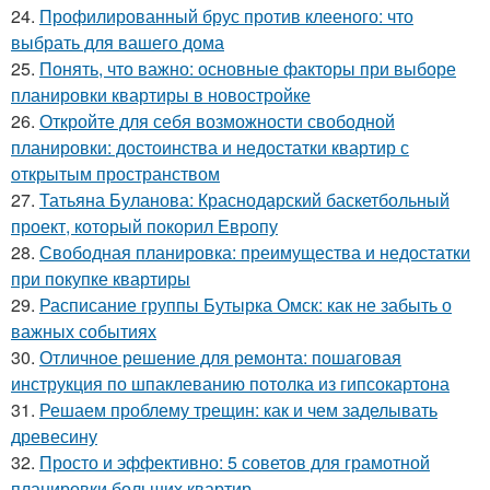
24.
Профилированный брус против клееного: что
выбрать для вашего дома
25.
Понять, что важно: основные факторы при выборе
планировки квартиры в новостройке
26.
Откройте для себя возможности свободной
планировки: достоинства и недостатки квартир с
открытым пространством
27.
Татьяна Буланова: Краснодарский баскетбольный
проект, который покорил Европу
28.
Свободная планировка: преимущества и недостатки
при покупке квартиры
29.
Расписание группы Бутырка Омск: как не забыть о
важных событиях
30.
Отличное решение для ремонта: пошаговая
инструкция по шпаклеванию потолка из гипсокартона
31.
Решаем проблему трещин: как и чем заделывать
древесину
32.
Просто и эффективно: 5 советов для грамотной
планировки больших квартир