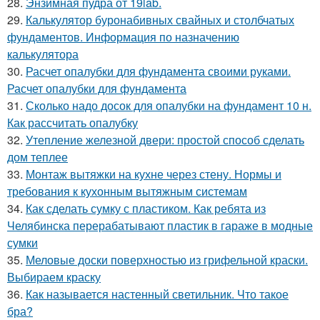
28.
Энзимная пудра от 19lab.
29.
Калькулятор буронабивных свайных и столбчатых
фундаментов. Информация по назначению
калькулятора
30.
Расчет опалубки для фундамента своими руками.
Расчет опалубки для фундамента
31.
Сколько надо досок для опалубки на фундамент 10 н.
Как рассчитать опалубку
32.
Утепление железной двери: простой способ сделать
дом теплее
33.
Монтаж вытяжки на кухне через стену. Нормы и
требования к кухонным вытяжным системам
34.
Как сделать сумку с пластиком. Как ребята из
Челябинска перерабатывают пластик в гараже в модные
сумки
35.
Меловые доски поверхностью из грифельной краски.
Выбираем краску
36.
Как называется настенный светильник. Что такое
бра?