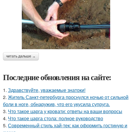
читать дальше →
Последние обновления на сайте:
1.
Здравствуйте, уважаемые знатоки!
2.
Житель Санкт-петербурга проснулся ночью от сильной
боли в ноге, обнаружив, что его укусила супруга.
3.
Что такое царга у кровати: ответы на ваши вопросы
4.
Что такое царга стола: полное руководство
5.
Современный стиль хай-тек: как оформить гостиную и