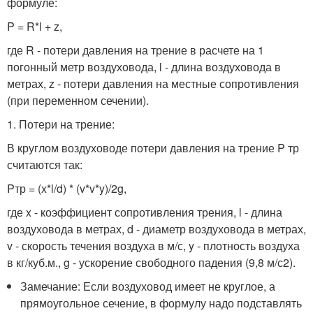
формуле:
P = R*l + z,
где R - потери давления на трение в расчете на 1
погонный метр воздуховода, l - длина воздуховода в
метрах, z - потери давления на местные сопротивления
(при переменном сечении).
1. Потери на трение:
В круглом воздуховоде потери давления на трение P тр
считаются так:
Pтр = (x*l/d) * (v*v*y)/2g,
где x - коэффициент сопротивления трения, l - длина
воздуховода в метрах, d - диаметр воздуховода в метрах,
v - скорость течения воздуха в м/с, y - плотность воздуха
в кг/куб.м., g - ускорение свободного падения (9,8 м/с2).
Замечание: Если воздуховод имеет не круглое, а
прямоугольное сечение, в формулу надо подставлять