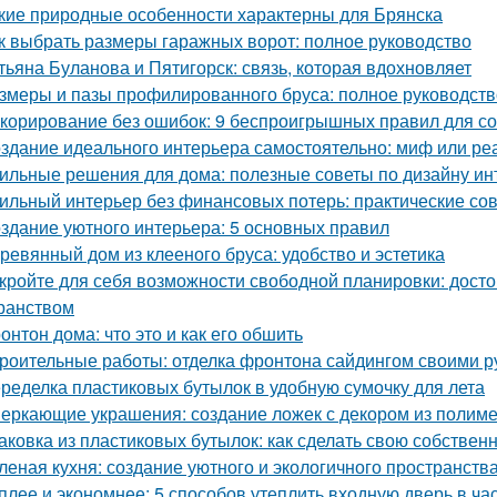
кие природные особенности характерны для Брянска
к выбрать размеры гаражных ворот: полное руководство
тьяна Буланова и Пятигорск: связь, которая вдохновляет
змеры и пазы профилированного бруса: полное руководств
корирование без ошибок: 9 беспроигрышных правил для со
здание идеального интерьера самостоятельно: миф или ре
ильные решения для дома: полезные советы по дизайну ин
ильный интерьер без финансовых потерь: практические со
здание уютного интерьера: 5 основных правил
ревянный дом из клееного бруса: удобство и эстетика
кройте для себя возможности свободной планировки: досто
ранством
онтон дома: что это и как его обшить
роительные работы: отделка фронтона сайдингом своими р
ределка пластиковых бутылок в удобную сумочку для лета
еркающие украшения: создание ложек с декором из полим
аковка из пластиковых бутылок: как сделать свою собствен
леная кухня: создание уютного и экологичного пространств
плее и экономнее: 5 способов утеплить входную дверь в ча