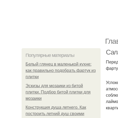
Гла
Сал
Популярные материалы
Перед
Белый глянец в маленькой кухне:
фарту
как правильно подобрать фартук из
плитки
Успок
Эскизы для мозаики из битой
атмос
плитки. Подбор битой плитки для
соблю
мозаики
лаймо
кварт
Конструкция душа летнего. Как
построить летний душ своими