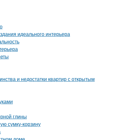
о
здания идеального интерьера
альность
терьера
веты
инства и недостатки квартир с открытым
уками
ерной глины
ную сумку-корзину
а
стном доме