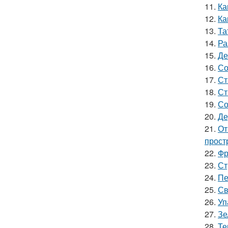
11.
Ка
12.
Ка
13.
Та
14.
Ра
15.
Де
16.
Со
17.
Ст
18.
Ст
19.
Со
20.
Де
21.
От
прост
22.
Фр
23.
Ст
24.
Пе
25.
Св
26.
Уп
27.
Зе
28.
Те