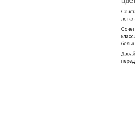
цвет
Сочет
легко
Сочет
класс
больш
Давай
перед