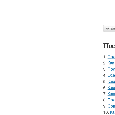
читат
Пос
1.
Пол
2.
Как
3.
Пол
4.
Осе
5.
Как
6.
Как
7.
Как
8.
Пол
9.
Сов
10.
Ка