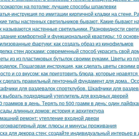
псокартон на потолке: лучшие способы шпаклевки
атья-инструкция по имитации кирпичной кладки на стене. Р
кие типы настенных светильников бывают. Какие бывают н
к называются настенные светильники. Разновидности свети
здание комфортной и функциональной квартиры: 10 основ
илизованные фартуки: как создать образ из кинофильмов
делка стен досками: современный способ украсить свой до
еты из из пластиковых бутылок своими руками. Цветы из 
поделок. Пошаговая инструкция, как сделать цветы своими 
осто и со вкусом: как приготовить блюда, которые нравятся
к сделать правильный ленточный фундамент для дома.. Ос
афчики для раздевалок спортклубов. Шкафчики для раздева
к выбрать подходящий утеплитель для входных дверей
0 граммов в день. Терять по 500 грамм в день: один лайфх
сады длинных домов: история и архитектура
машний ремонт: утепление входной двери
огоквартирный дом: плюсы и минусы проживания
ска для декора стен: создайте индивидуальный интерьер в