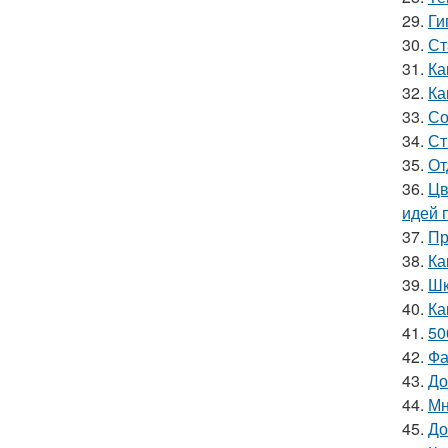
29.
Ги
30.
Ст
31.
Ка
32.
Ка
33.
Со
34.
Ст
35.
От
36.
Цв
идей 
37.
Пр
38.
Ка
39.
Шк
40.
Ка
41.
50
42.
Фа
43.
До
44.
Мн
45.
До