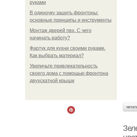
руками
В одиночку зашить фронтоны:
основные принципы и инструменты
Монтаж дверей пвх. С чего
начинать работу?
Фартук для кухни своими руками.
Как выбрать материал?
Увеличьте привлекательность
своего дома с помощью фронтона
двухскатной крыши
читат
Зел