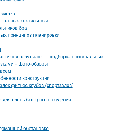
азметка
астенные светильники
льников бра
ных принципов планировки
м
пластиковых бутылок — подборка оригинальных
руками + фото-обзоры
 всем
обенности конструкции
лок фитнес клубов (спортзалов)
ак для очень быстрого похудения
 домашней обстановке