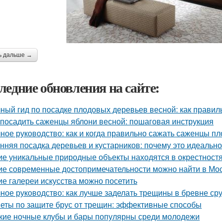
ь дальше →
ледние обновления на сайте:
ный гид по посадке плодовых деревьев весной: как прави
 посадить саженцы яблони весной: пошаговая инструкция
ное руководство: как и когда правильно сажать саженцы п
нняя посадка деревьев и кустарников: почему это идеальн
ие уникальные природные объекты находятся в окрестност
ие современные достопримечательности можно найти в Мо
ие галереи искусства можно посетить
ное руководство: как лучше заделать трещины в бревне ср
еты по защите брус от трещин: эффективные способы
кие ночные клубы и бары популярны среди молодежи