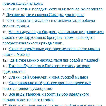
подход к дизайну дома
7.
Как выбрать и посадить саженцы: полное руководство
8.
Лучшие парки и скверы Самары для отдыха
9.
Как превратить кладовку в стильную гардеробную
своими руками
10.
Нашла идеальную бюджетну несмывашку сравнимую
с эффектом зарубежных брендов - крем - флюид от
профессионального бренда 19lab.
11.
Какие современные достопримечательности можно
найти в Москве
12.
Где в Уфе можно насладиться природой и тишиной
13.
Татьяна Буланова и Пятигорск: связь, которая
вдохновляет
14.
Элвин Грей Оренбург: Икона русской музыки
15.
Как правильно выбрать секционные гаражные
ворота: полное руководство
16.
Все виды гаражных ворот: выбор идеального
варианта для вашего гаража
17.
Брус для строительства домов: выбор и применение