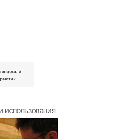
венцовый
ерметик
ти использования