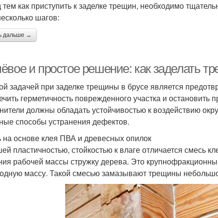
 тем как приступить к заделке трещин, необходимо тщатель
несколько шагов:
ь дальше →
ёвое и простое решение: как заделать т
ой задачей при заделке трещины в брусе является предотв
ечить герметичность поврежденного участка и остановить
нители должны обладать устойчивостью к воздействию окр
ные способы устранения дефектов.
 на основе клея ПВА и древесных опилок
ей пластичностью, стойкостью к влаге отличается смесь кл
ния рабочей массы стружку дерева. Это крупнофракционный
одную массу. Такой смесью замазывают трещины небольшо