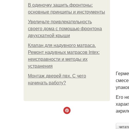
В одиночку зашить фронтоны:
основные принципы и инструменты
Увеличьте привлекательность
своего дома с помощью фронтона
двухскатной крыши
Клапан для надувного матраса.
Ремонт надувных матрасов Intex:
неисправности и методы их
устранения
Герме
Монтаж дверей пвх. С чего
смесе
начинать работу?
упако
Его н
харак
акрил
читат