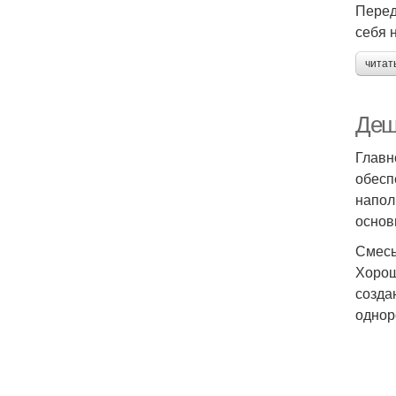
Перед
себя 
читат
Деш
Главн
обесп
напол
основ
Смесь
Хорош
созда
однор