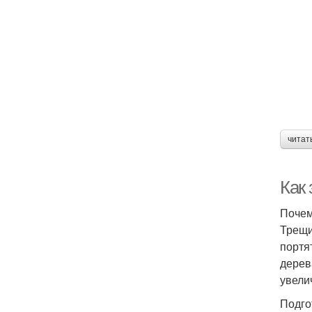
читат
Как
Почем
Трещи
портя
дерев
увели
Подго