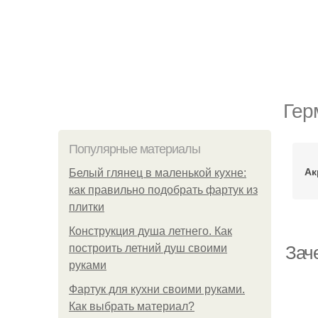
Гер
Популярные материалы
Ак
Белый глянец в маленькой кухне:
как правильно подобрать фартук из
плитки
Конструкция душа летнего. Как
построить летний душ своими
Зач
руками
Фартук для кухни своими руками.
Как выбрать материал?