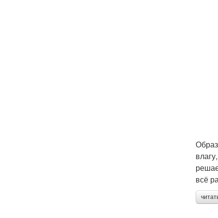
Образ
влагу
решае
всё р
читат