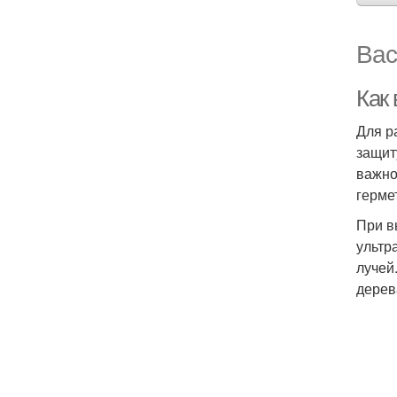
Вас
Как
Для р
защит
важно
герме
При в
ультр
лучей
дерев