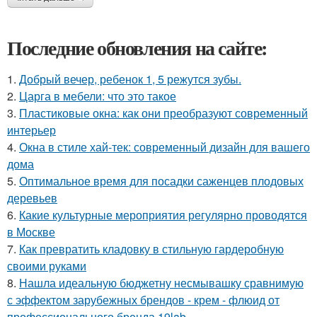
Последние обновления на сайте:
1.
Добрый вечер, ребенок 1, 5 режутся зубы.
2.
Царга в мебели: что это такое
3.
Пластиковые окна: как они преобразуют современный
интерьер
4.
Окна в стиле хай-тек: современный дизайн для вашего
дома
5.
Оптимальное время для посадки саженцев плодовых
деревьев
6.
Какие культурные мероприятия регулярно проводятся
в Москве
7.
Как превратить кладовку в стильную гардеробную
своими руками
8.
Нашла идеальную бюджетну несмывашку сравнимую
с эффектом зарубежных брендов - крем - флюид от
профессионального бренда 19lab.